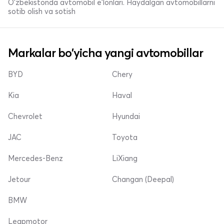
O'zbekistonda avtomobil e’lonlari. Haydalgan avtomobillarni
sotib olish va sotish
Markalar bo'yicha yangi avtomobillar
BYD
Chery
Kia
Haval
Chevrolet
Hyundai
JAC
Toyota
Mercedes-Benz
LiXiang
Jetour
Changan (Deepal)
BMW
Leapmotor