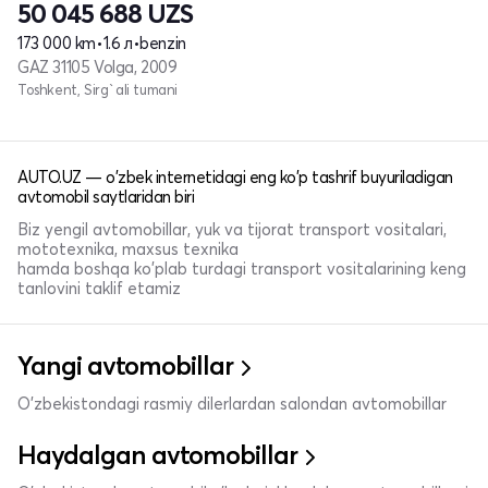
50 045 688
UZS
173 000 km
•
1.6 л
•
benzin
GAZ 31105 Volga, 2009
Toshkent, Sirg`ali tumani
AUTO.UZ — o'zbek internetidagi eng ko'p tashrif buyuriladigan
avtomobil saytlaridan biri
Biz yengil avtomobillar, yuk va tijorat transport vositalari,
mototexnika, maxsus texnika
hamda boshqa ko'plab turdagi transport vositalarining keng
tanlovini taklif etamiz
Yangi avtomobillar
O'zbekistondagi rasmiy dilerlardan salondan avtomobillar
Haydalgan avtomobillar