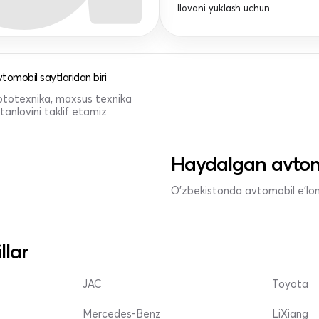
Ilovani yuklash uchun
tomobil saytlaridan biri
 mototexnika, maxsus texnika
anlovini taklif etamiz
Haydalgan avtom
O'zbekistonda avtomobil e’lonl
llar
JAC
Toyota
Mercedes-Benz
LiXiang