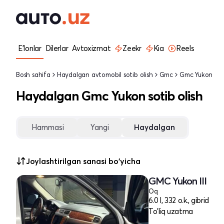
E'lonlar
Dilerlar
Avtoxizmat
Zeekr
Kia
Reels
Bosh sahifa
Haydalgan avtomobil sotib olish
Gmc
Gmc Yukon
Haydalgan Gmc Yukon sotib olish
Hammasi
Yangi
Haydalgan
Joylashtirilgan sanasi bo'yicha
GMC Yukon III
Oq
6.0 l, 332 o.k., gibrid
To'liq uzatma