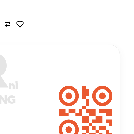
R
ni
ANG