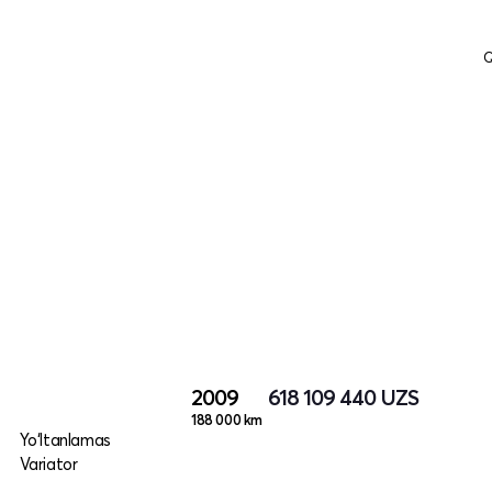
Q
2009
618 109 440
UZS
188 000 km
Yo‘ltanlamas
Variator