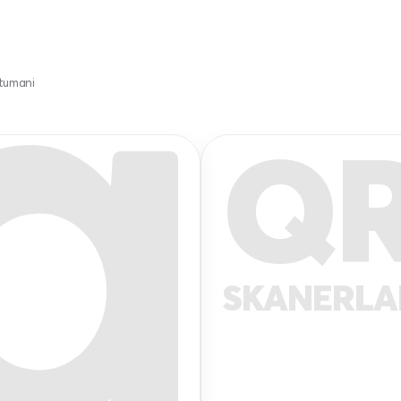
tumani
Q
SKANERL