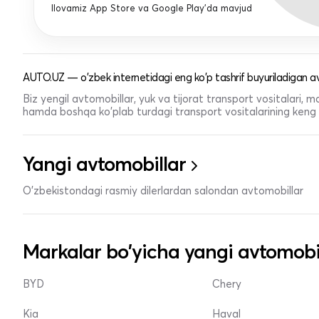
Ilovamiz App Store va Google Play'da mavjud
AUTO.UZ — o'zbek internetidagi eng ko'p tashrif buyuriladigan av
Biz yengil avtomobillar, yuk va tijorat transport vositalari,
hamda boshqa ko'plab turdagi transport vositalarining keng t
Yangi avtomobillar
O'zbekistondagi rasmiy dilerlardan salondan avtomobillar
Markalar bo'yicha yangi avtomobi
BYD
Chery
Kia
Haval