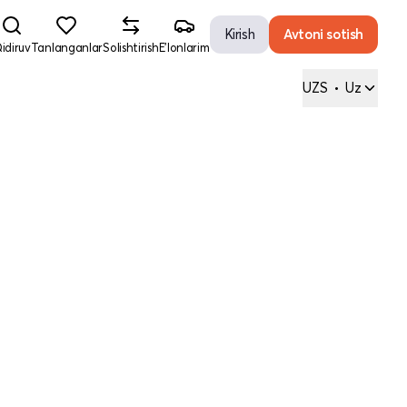
Kirish
Avtoni sotish
idiruv
Tanlanganlar
Solishtirish
E'lonlarim
UZS
•
Uz