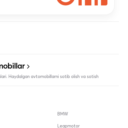
obillar
ari. Haydalgan avtomobillarni sotib olish va sotish
BMW
Leapmotor