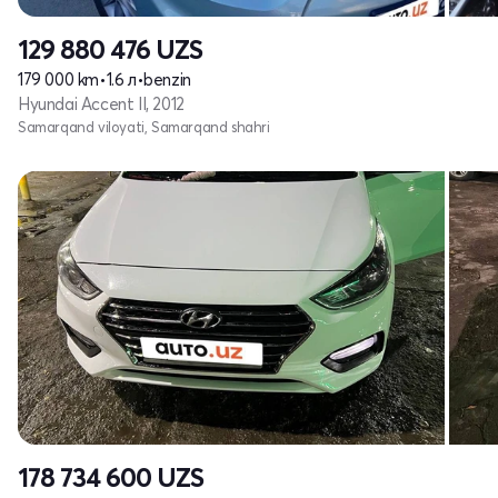
129 880 476
UZS
179 000 km
•
1.6 л
•
benzin
Hyundai Accent II, 2012
Samarqand viloyati, Samarqand shahri
178 734 600
UZS