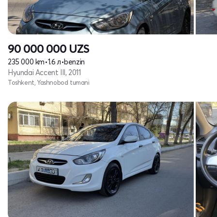
90 000 000
UZS
235 000 km
•
1.6 л
•
benzin
Hyundai Accent III, 2011
Toshkent, Yashnobod tumani