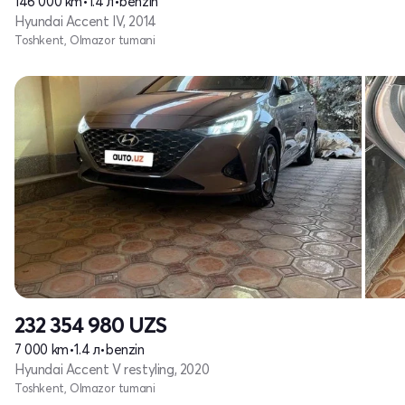
146 000 km
•
1.4 л
•
benzin
Hyundai Accent IV, 2014
Toshkent, Olmazor tumani
232 354 980
UZS
7 000 km
•
1.4 л
•
benzin
Hyundai Accent V restyling, 2020
Toshkent, Olmazor tumani