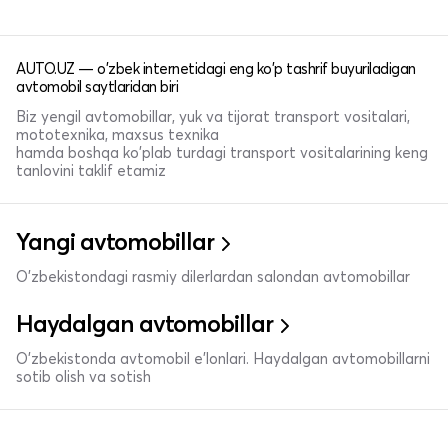
AUTO.UZ — o'zbek internetidagi eng ko'p tashrif buyuriladigan
avtomobil saytlaridan biri
Biz yengil avtomobillar, yuk va tijorat transport vositalari,
mototexnika, maxsus texnika
hamda boshqa ko'plab turdagi transport vositalarining keng
tanlovini taklif etamiz
Yangi avtomobillar
O'zbekistondagi rasmiy dilerlardan salondan avtomobillar
Haydalgan avtomobillar
O'zbekistonda avtomobil e’lonlari. Haydalgan avtomobillarni
sotib olish va sotish