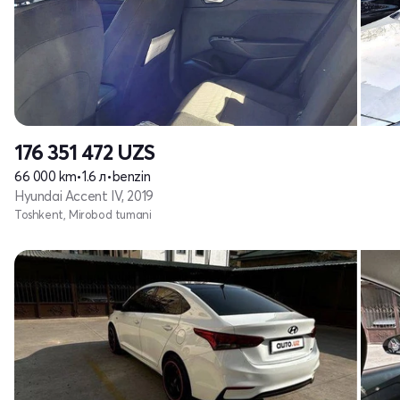
176 351 472
UZS
66 000 km
•
1.6 л
•
benzin
Hyundai Accent IV, 2019
Toshkent, Mirobod tumani