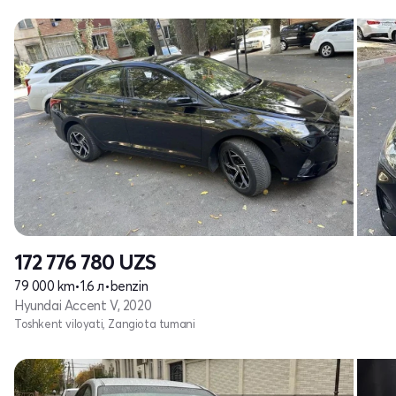
172 776 780
UZS
79 000 km
•
1.6 л
•
benzin
Hyundai Accent V, 2020
Toshkent viloyati, Zangiota tumani