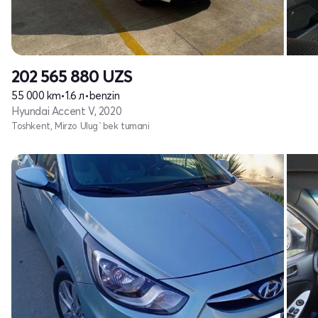
202 565 880
UZS
55 000 km
•
1.6 л
•
benzin
Hyundai Accent V, 2020
Toshkent, Mirzo Ulug`bek tumani