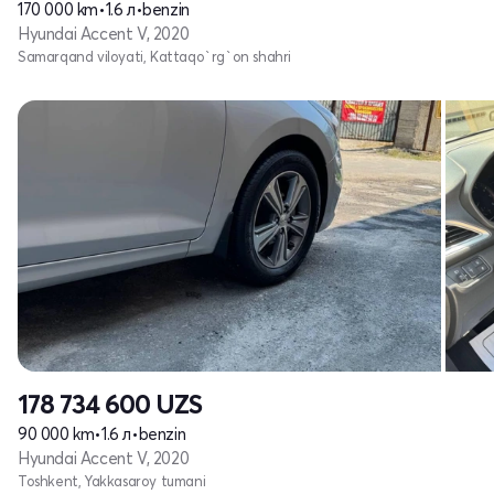
170 000 km
•
1.6 л
•
benzin
Hyundai Accent V, 2020
Samarqand viloyati, Kattaqo`rg`on shahri
178 734 600
UZS
90 000 km
•
1.6 л
•
benzin
Hyundai Accent V, 2020
Toshkent, Yakkasaroy tumani