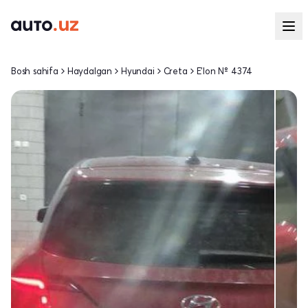
Bosh sahifa
Haydalgan
Hyundai
Creta
E'lon № 4374