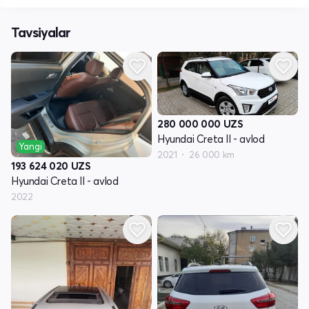
Tavsiyalar
280 000 000
UZS
Hyundai Creta II - avlod
Yangi
2021
26 000 km
193 624 020
UZS
Hyundai Creta II - avlod
2022