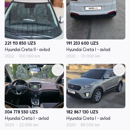
221 113 850
UZS
191 233 600
UZS
Hyundai Creta II - avlod
Hyundai Creta I - avlod
2022
100 000 km
2020
70 000 km
304 778 550
UZS
182 867 130
UZS
Hyundai Creta I - avlod
Hyundai Creta I - avlod
2020
22 000 km
2020
88 000 km