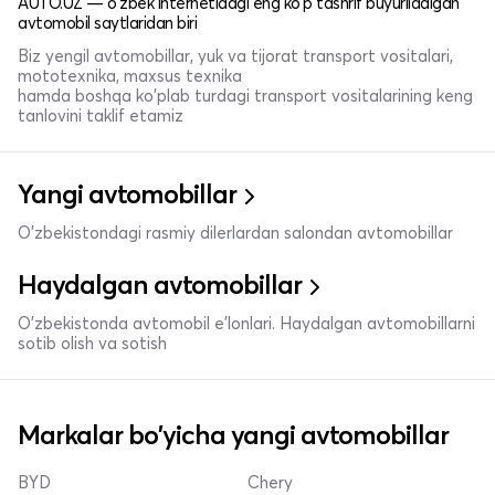
AUTO.UZ — o'zbek internetidagi eng ko'p tashrif buyuriladigan
avtomobil saytlaridan biri
Biz yengil avtomobillar, yuk va tijorat transport vositalari,
mototexnika, maxsus texnika
hamda boshqa ko'plab turdagi transport vositalarining keng
tanlovini taklif etamiz
Yangi avtomobillar
O'zbekistondagi rasmiy dilerlardan salondan avtomobillar
Haydalgan avtomobillar
O'zbekistonda avtomobil e’lonlari. Haydalgan avtomobillarni
sotib olish va sotish
Markalar bo'yicha yangi avtomobillar
BYD
Chery