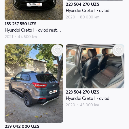
223 504 270
UZS
Hyundai Creta I - avlod
2020
80 000 km
185 257 550
UZS
Hyundai Creta I - avlod restyling
2021
44 500 km
223 504 270
UZS
Hyundai Creta I - avlod
2020
43 000 km
239 042 000
UZS