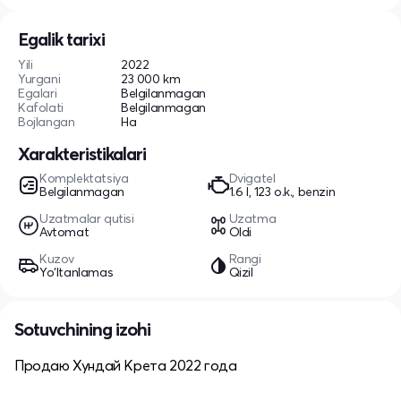
Egalik tarixi
Yili
2022
Yurgani
23 000 km
Egalari
Belgilanmagan
Kafolati
Belgilanmagan
Bojlangan
Ha
Xarakteristikalari
Komplektatsiya
Dvigatel
Belgilanmagan
1.6 l, 123 o.k., benzin
Uzatmalar qutisi
Uzatma
Avtomat
Oldi
Kuzov
Rangi
Yo‘ltanlamas
Qizil
Sotuvchining izohi
Продаю Хундай Крета 2022 года