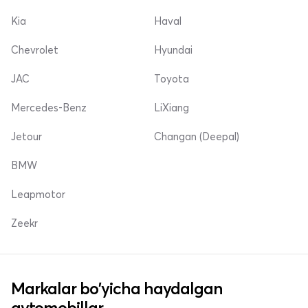
Kia
Haval
Chevrolet
Hyundai
JAC
Toyota
Mercedes-Benz
LiXiang
Jetour
Changan (Deepal)
BMW
Leapmotor
Zeekr
Markalar bo'yicha haydalgan
avtomobillar