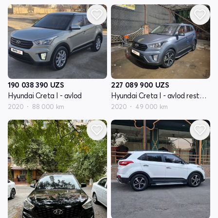
190 038 390
UZS
227 089 900
UZS
Hyundai Creta I - avlod
Hyundai Creta I - avlod restyling
2020
88 000 km
2020
49 000 km