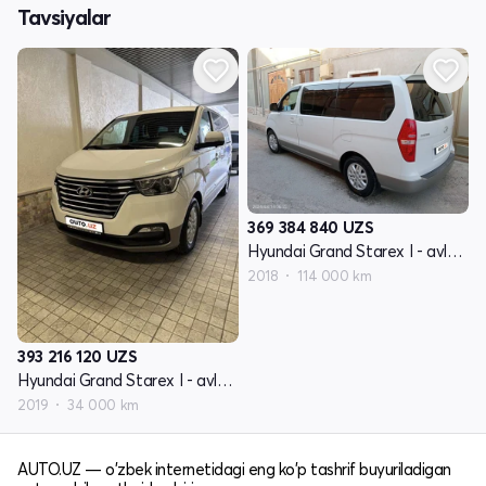
Tavsiyalar
369 384 840
UZS
Hyundai Grand Starex I - avlod restayling 2
2018
114 000 km
393 216 120
UZS
Hyundai Grand Starex I - avlod restayling 2
2019
34 000 km
AUTO.UZ — o'zbek internetidagi eng ko'p tashrif buyuriladigan