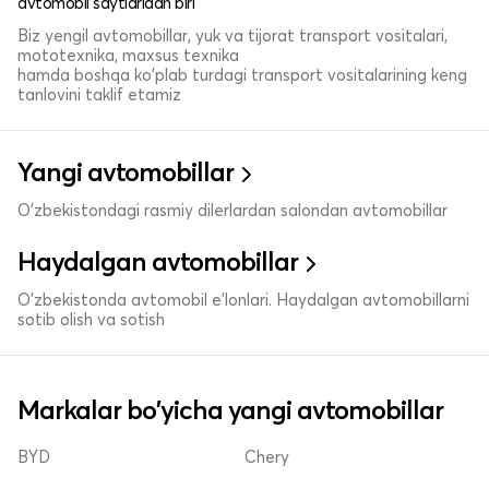
avtomobil saytlaridan biri
Biz yengil avtomobillar, yuk va tijorat transport vositalari,
mototexnika, maxsus texnika
hamda boshqa ko'plab turdagi transport vositalarining keng
tanlovini taklif etamiz
Yangi avtomobillar
O'zbekistondagi rasmiy dilerlardan salondan avtomobillar
Haydalgan avtomobillar
O'zbekistonda avtomobil e’lonlari. Haydalgan avtomobillarni
sotib olish va sotish
Markalar bo'yicha yangi avtomobillar
BYD
Chery