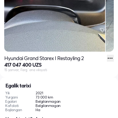
Hyundai Grand Starex I Restayling 2
417 047 400 UZS
15 yanvar, Farg`ona viloyati
Egalik tarixi
Yili
2021
Yurgani
73 000 km
Egalari
Belgilanmagan
Kafolati
Belgilanmagan
Bojlangan
Ha