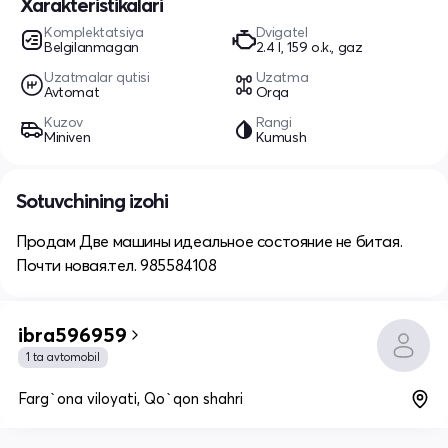
Xarakteristikalari
Komplektatsiya
Dvigatel
Belgilanmagan
2.4 l, 159 o.k., gaz
Uzatmalar qutisi
Uzatma
Avtomat
Orqa
Kuzov
Rangi
Miniven
Kumush
Sotuvchining izohi
Продам Две машины идеальное состояние не битая.
Почти новая.тел. 985584108
ibra596959
1 ta avtomobil
Farg`ona viloyati, Qo`qon shahri