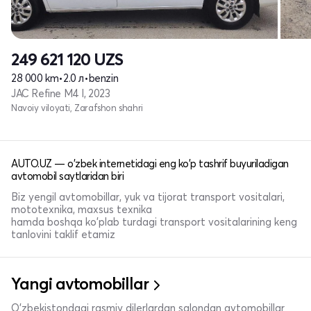
249 621 120
UZS
28 000 km
•
2.0 л
•
benzin
JAC Refine M4 I, 2023
Navoiy viloyati, Zarafshon shahri
AUTO.UZ — o'zbek internetidagi eng ko'p tashrif buyuriladigan
avtomobil saytlaridan biri
Biz yengil avtomobillar, yuk va tijorat transport vositalari,
mototexnika, maxsus texnika
hamda boshqa ko'plab turdagi transport vositalarining keng
tanlovini taklif etamiz
Yangi avtomobillar
O'zbekistondagi rasmiy dilerlardan salondan avtomobillar