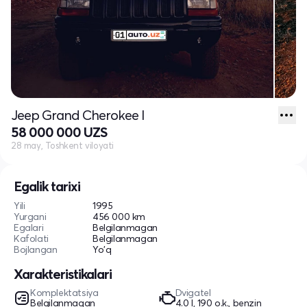
Jeep Grand Cherokee I
58 000 000 UZS
28 may, Toshkent viloyati
Egalik tarixi
Yili
1995
Yurgani
456 000 km
Egalari
Belgilanmagan
Kafolati
Belgilanmagan
Bojlangan
Yo'q
Xarakteristikalari
Komplektatsiya
Dvigatel
Belgilanmagan
4.0 l, 190 o.k., benzin