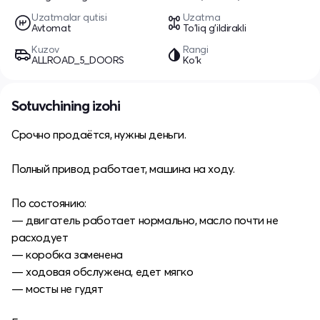
Uzatmalar qutisi
Uzatma
Avtomat
To'liq g'ildirakli
Kuzov
Rangi
ALLROAD_5_DOORS
Ko'k
Sotuvchining izohi
Срочно продаётся, нужны деньги.
Полный привод работает, машина на ходу.
По состоянию:
— двигатель работает нормально, масло почти не
расходует
— коробка заменена
— ходовая обслужена, едет мягко
— мосты не гудят