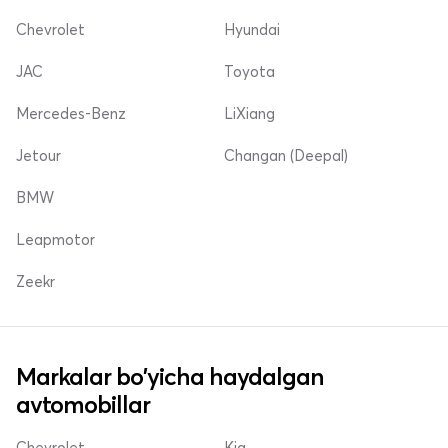
Chevrolet
Hyundai
JAC
Toyota
Mercedes-Benz
LiXiang
Jetour
Changan (Deepal)
BMW
Leapmotor
Zeekr
Markalar bo'yicha haydalgan
avtomobillar
Chevrolet
Kia