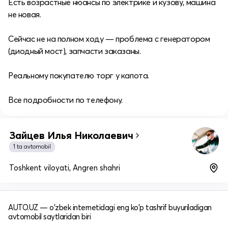
Есть возрастные нюансы по электрике и кузову, машина
не новая.
Сейчас не на полном ходу — проблема с генератором
(диодный мост), запчасти заказаны.
Реальному покупателю торг у капота.
Все подробности по телефону.
Зайцев Илья Николаевич
1 ta avtomobil
Toshkent viloyati, Angren shahri
AUTO.UZ — o'zbek internetidagi eng ko'p tashrif buyuriladigan
avtomobil saytlaridan biri