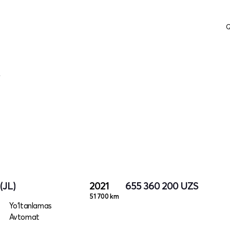
Q
r
(JL)
2021
655 360 200
UZS
51 700 km
Yo‘ltanlamas
Avtomat