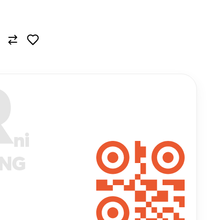
R
ni
ANG