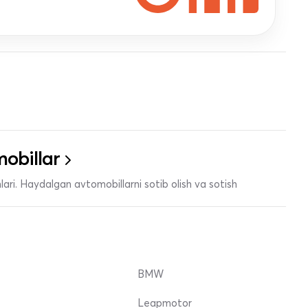
obillar
ari. Haydalgan avtomobillarni sotib olish va sotish
BMW
Leapmotor