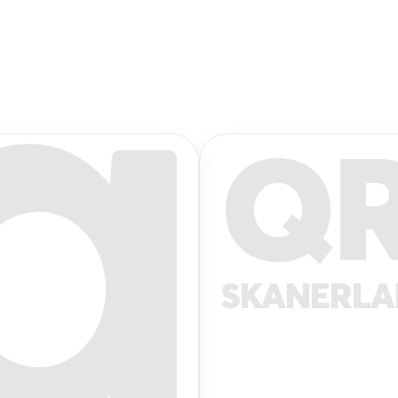
Q
SKANERL