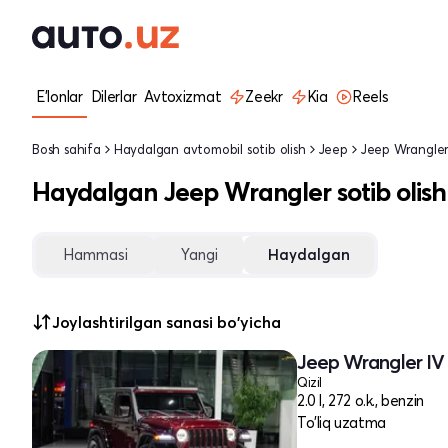
E'lonlar
Dilerlar
Avtoxizmat
Zeekr
Kia
Reels
Bosh sahifa
Haydalgan avtomobil sotib olish
Jeep
Jeep Wrangle
Haydalgan Jeep Wrangler sotib olish
Hammasi
Yangi
Haydalgan
Joylashtirilgan sanasi bo'yicha
Jeep Wrangler IV 
Qizil
2.0 l, 272 o.k., benzin
To'liq uzatma