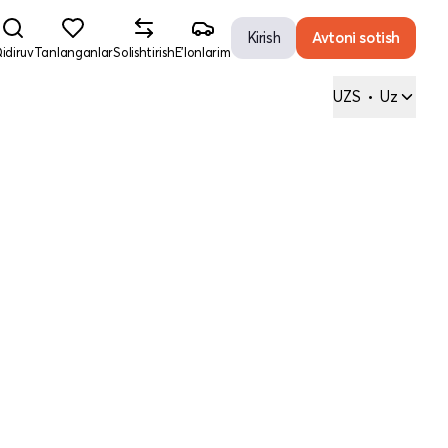
Kirish
Avtoni sotish
idiruv
Tanlanganlar
Solishtirish
E'lonlarim
UZS
•
Uz