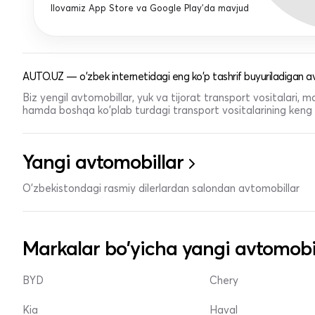
Ilovamiz App Store va Google Play'da mavjud
AUTO.UZ — o'zbek internetidagi eng ko'p tashrif buyuriladigan av
Biz yengil avtomobillar, yuk va tijorat transport vositalari,
hamda boshqa ko'plab turdagi transport vositalarining keng t
Yangi avtomobillar
O'zbekistondagi rasmiy dilerlardan salondan avtomobillar
Markalar bo'yicha yangi avtomobi
BYD
Chery
Kia
Haval