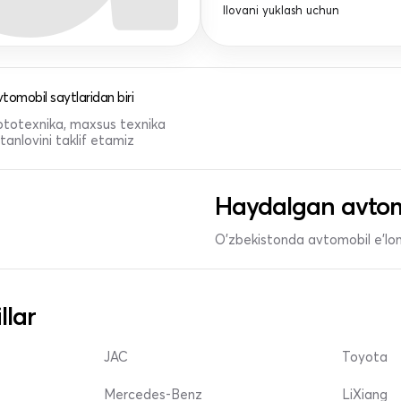
Ilovani yuklash uchun
tomobil saytlaridan biri
 mototexnika, maxsus texnika
anlovini taklif etamiz
Haydalgan avtom
O'zbekistonda avtomobil e’lonl
llar
JAC
Toyota
Mercedes-Benz
LiXiang