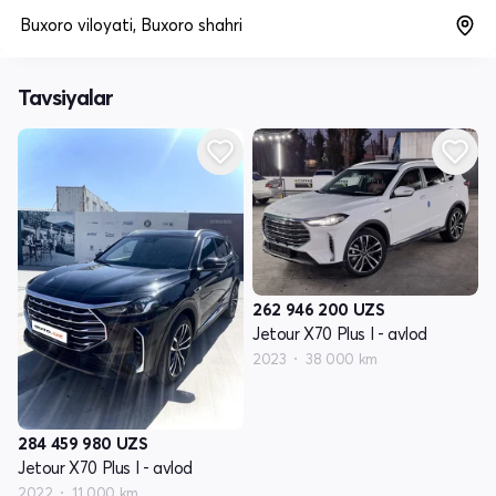
Buxoro viloyati, Buxoro shahri
Tavsiyalar
262 946 200
UZS
Jetour X70 Plus I - avlod
2023
38 000 km
284 459 980
UZS
Jetour X70 Plus I - avlod
2022
11 000 km