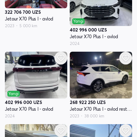
322 706 700
UZS
Jetour X70 Plus I - avlod
Yangi
2023
5 000 km
402 996 000
UZS
Jetour X70 Plus I - avlod
2024
Yangi
402 996 000
UZS
268 922 250
UZS
Jetour X70 Plus I - avlod
Jetour X70 Plus I - avlod restayling 1
2024
2023
38 000 km