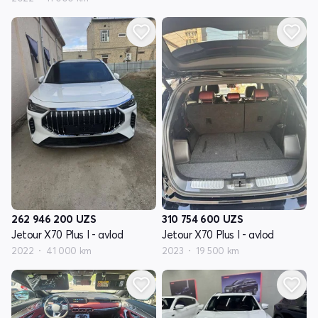
262 946 200
UZS
310 754 600
UZS
Jetour X70 Plus I - avlod
Jetour X70 Plus I - avlod
2022
41 000 km
2023
19 500 km