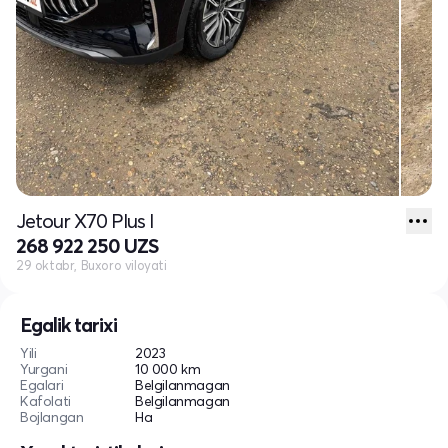
Jetour X70 Plus I
268 922 250 UZS
29 oktabr, Buxoro viloyati
Egalik tarixi
Yili
2023
Yurgani
10 000 km
Egalari
Belgilanmagan
Kafolati
Belgilanmagan
Bojlangan
Ha