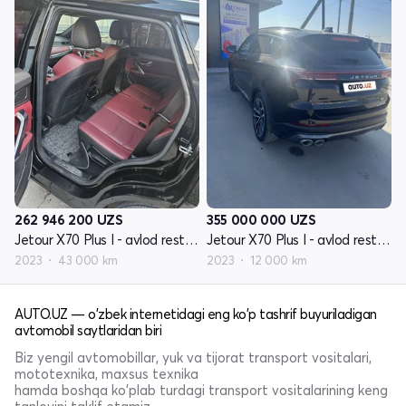
262 946 200
UZS
355 000 000
UZS
Jetour X70 Plus I - avlod restayling 1
Jetour X70 Plus I - avlod restayling 1
2023
43 000 km
2023
12 000 km
AUTO.UZ — o'zbek internetidagi eng ko'p tashrif buyuriladigan
avtomobil saytlaridan biri
Biz yengil avtomobillar, yuk va tijorat transport vositalari,
mototexnika, maxsus texnika
hamda boshqa ko'plab turdagi transport vositalarining keng