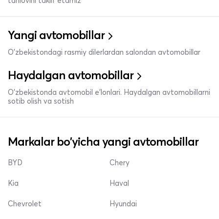
tanlovini taklif etamiz
Yangi avtomobillar
O'zbekistondagi rasmiy dilerlardan salondan avtomobillar
Haydalgan avtomobillar
O'zbekistonda avtomobil e’lonlari. Haydalgan avtomobillarni
sotib olish va sotish
Markalar bo'yicha yangi avtomobillar
BYD
Chery
Kia
Haval
Chevrolet
Hyundai