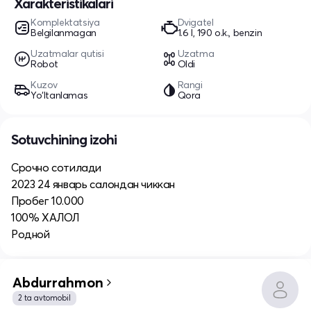
Xarakteristikalari
Komplektatsiya
Dvigatel
Belgilanmagan
1.6 l, 190 o.k., benzin
Uzatmalar qutisi
Uzatma
Robot
Oldi
Kuzov
Rangi
Yo‘ltanlamas
Qora
Sotuvchining izohi
Срочно сотилади
2023 24 январь салондан чиккан
Пробег 10.000
100% ХАЛОЛ
Родной
Abdurrahmon
2 ta avtomobil