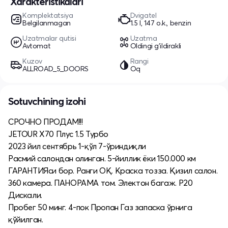
Xarakteristikalari
Komplektatsiya
Dvigatel
Belgilanmagan
1.5 l, 147 o.k., benzin
Uzatmalar qutisi
Uzatma
Avtomat
Oldingi g'ildirakli
Kuzov
Rangi
ALLROAD_5_DOORS
Oq
Sotuvchining izohi
СРОЧНО ПРОДАМ!!!
JETOUR Х70 Плус 1.5 Турбо
2023 йил сентябрь 1-қўл 7-ўриндиқли
Расмий салондан олинган. 5-йиллик ёки 150.000 км
ГАРАНТИЯси бор. Ранги ОҚ. Краска тозза. Қизил салон.
360 камера. ПАНОРАМА том. Электон багаж. Р20
Дискали.
Пробег 50 минг. 4-пок Пропан Газ запаска ўрнига
қўйилган.