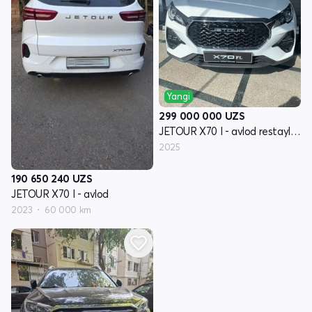
Yangi
299 000 000
UZS
JETOUR X70 I - avlod restayling 2
2025
190 650 240
UZS
JETOUR X70 I - avlod
2023
60 000 km