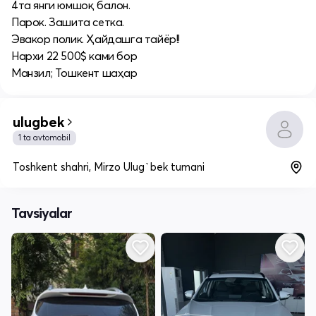
4та янги юмшоқ балон.
Парок. Зашита сетка.
Эвакор полик. Ҳайдашга тайёр!!
Нархи 22 500$ ками бор
Манзил; Тошкент шаҳар
ulugbek
1 ta avtomobil
Toshkent shahri, Mirzo Ulug`bek tumani
Tavsiyalar