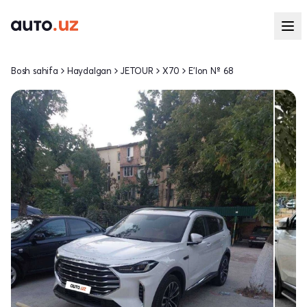
Bosh sahifa
Haydalgan
JETOUR
X70
E'lon № 68