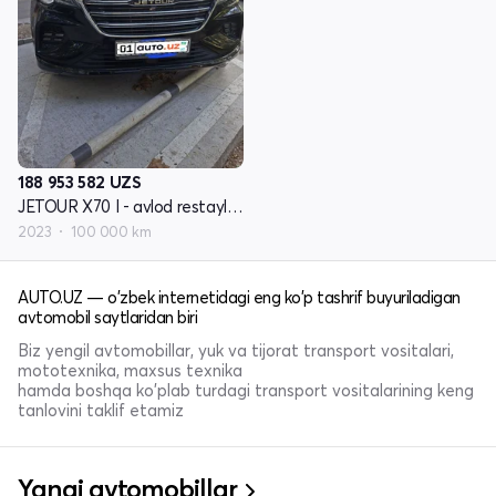
188 953 582
UZS
JETOUR X70 I - avlod restayling 2
2023
100 000 km
AUTO.UZ — o'zbek internetidagi eng ko'p tashrif buyuriladigan
avtomobil saytlaridan biri
Biz yengil avtomobillar, yuk va tijorat transport vositalari,
mototexnika, maxsus texnika
hamda boshqa ko'plab turdagi transport vositalarining keng
tanlovini taklif etamiz
Yangi avtomobillar