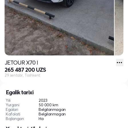
JETOUR X70 I
265 487 200 UZS
29 sentabr, Toshkent
Egalik tarixi
Yili
2023
Yurgani
50 000 km
Egalari
Belgilanmagan
Kafolati
Belgilanmagan
Bojlangan
Ha