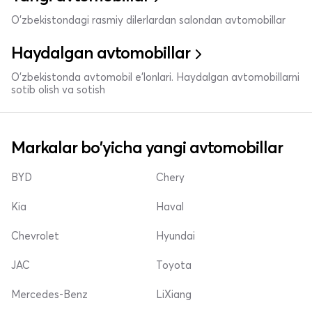
O'zbekistondagi rasmiy dilerlardan salondan avtomobillar
Haydalgan avtomobillar
O'zbekistonda avtomobil e’lonlari. Haydalgan avtomobillarni
sotib olish va sotish
Markalar bo'yicha yangi avtomobillar
BYD
Chery
Kia
Haval
Chevrolet
Hyundai
JAC
Toyota
Mercedes-Benz
LiXiang