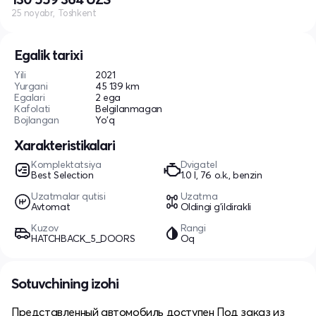
25 noyabr, Toshkent
Egalik tarixi
Yili
2021
Yurgani
45 139 km
Egalari
2 ega
Kafolati
Belgilanmagan
Bojlangan
Yo'q
Xarakteristikalari
Komplektatsiya
Dvigatel
Best Selection
1.0 l, 76 o.k., benzin
Uzatmalar qutisi
Uzatma
Avtomat
Oldingi g'ildirakli
Kuzov
Rangi
HATCHBACK_5_DOORS
Oq
Sotuvchining izohi
Представленный автомобиль доступен Под заказ из