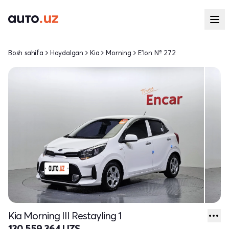
Bosh sahifa
Haydalgan
Kia
Morning
E'lon № 272
Kia Morning III Restayling 1
130 559 364 UZS