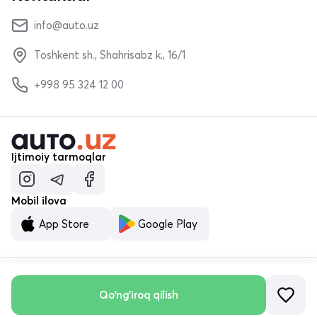
info@auto.uz
Toshkent sh., Shahrisabz k., 16/1
+998 95 324 12 00
Ijtimoiy tarmoqlar
Mobil ilova
App Store
Google Play
Qo'ng'iroq qilish
© «MALUMOTNOMA» MChJ 2023–2026