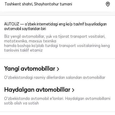
Toshkent shahri, Shayhontohur tumani
AUTO.UZ — o'zbek internetidagi eng ko'p tashrif buyuriladigan
avtomobil saytlaridan biri
Biz yengil avtomobillar, yuk va tijorat transport vositalari,
mototexnika, maxsus texnika
hamda boshqa ko'plab turdagi transport vositalarining keng
tanlovini taklif etamiz
Yangi avtomobillar
O'zbekistondagi rasmiy dilerlardan salondan avtomobillar
Haydalgan avtomobillar
O'zbekistonda avtomobil e’lonlari. Haydalgan avtomobillarni
sotib olish va sotish