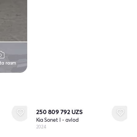
 ta rasm
Yangi
250 809 792
UZS
Kia Sonet I - avlod
2024
Yangi