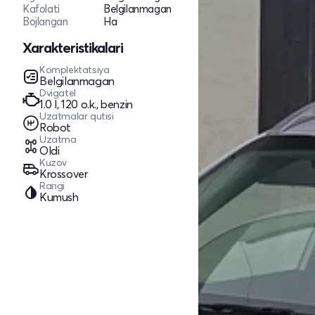
Kafolati
Belgilanmagan
Bojlangan
Ha
Xarakteristikalari
Komplektatsiya
Belgilanmagan
Dvigatel
1.0 l, 120 o.k., benzin
Uzatmalar qutisi
Robot
Uzatma
Oldi
Kuzov
Krossover
Rangi
Kumush