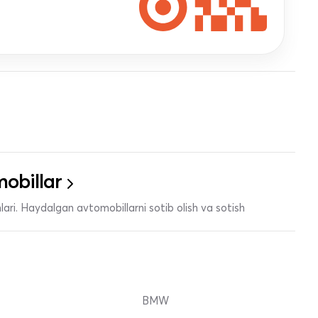
obillar
ari. Haydalgan avtomobillarni sotib olish va sotish
BMW