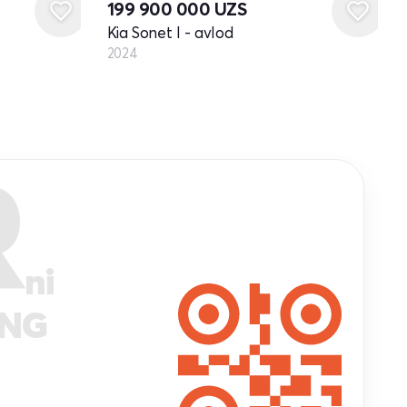
199 900 000
UZS
Kia Sonet I - avlod
2024
R
ni
ANG