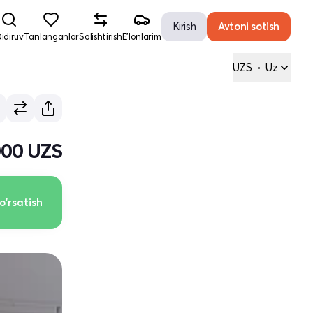
Kirish
Avtoni sotish
idiruv
Tanlanganlar
Solishtirish
E'lonlarim
UZS
•
Uz
000 UZS
o'rsatish