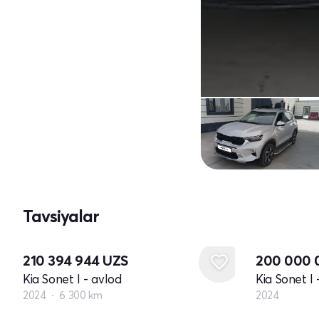
Tavsiyalar
Yangi
210 394 944
UZS
200 000
Kia Sonet I - avlod
Kia Sonet I 
2024
6 300 km
2024
Yangi
Yangi