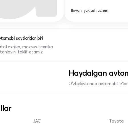
Ilovani yuklash uchun
tomobil saytlaridan biri
 mototexnika, maxsus texnika
anlovini taklif etamiz
Haydalgan avtom
O'zbekistonda avtomobil e’lonl
llar
JAC
Toyota