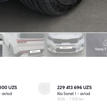
Yana 1
 000
UZS
229 413 696
UZS
- avlod
Kia Sonet I - avlod
2024
7 000 km
Yangi