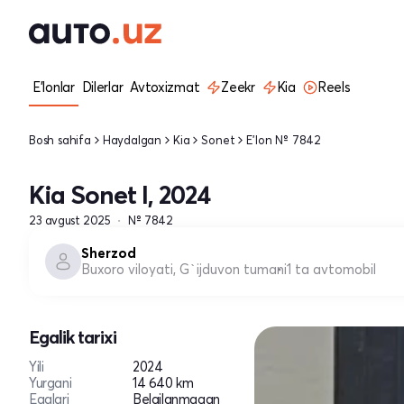
E'lonlar
Dilerlar
Avtoxizmat
Zeekr
Kia
Reels
Bosh sahifa
Haydalgan
Kia
Sonet
E'lon № 7842
Kia Sonet I, 2024
23 avgust 2025
№ 7842
Sherzod
Buxoro viloyati, G`ijduvon tumani
1 ta avtomobil
Egalik tarixi
Yili
2024
Yurgani
14 640 km
Egalari
Belgilanmagan