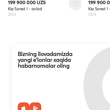
199 900 000
UZS
199 900 
Kia Sonet I - avlod
Kia Sonet I 
2024
2024
Bizning ilovadamizda
yangi e'lonlar xaqida
habarnomalar oling