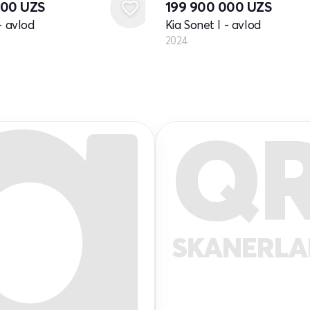
000
UZS
199 900 000
UZS
- avlod
Kia Sonet I - avlod
2024
Q
SKANERL