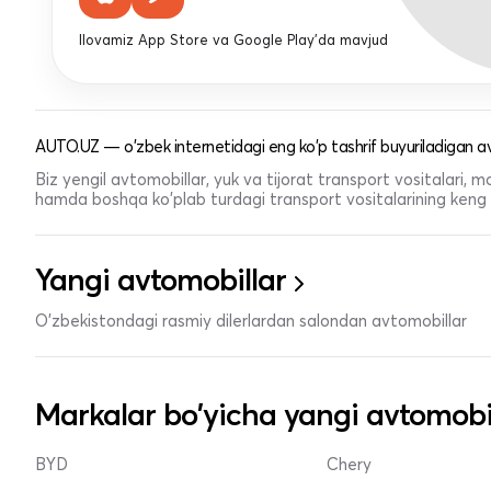
Ilovamiz App Store va Google Play'da mavjud
AUTO.UZ — o'zbek internetidagi eng ko'p tashrif buyuriladigan av
Biz yengil avtomobillar, yuk va tijorat transport vositalari,
hamda boshqa ko'plab turdagi transport vositalarining keng t
Yangi avtomobillar
O'zbekistondagi rasmiy dilerlardan salondan avtomobillar
Markalar bo'yicha yangi avtomobi
BYD
Chery