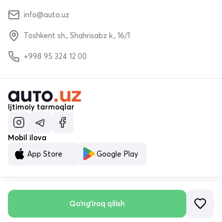
info@auto.uz
Toshkent sh., Shahrisabz k., 16/1
+998 95 324 12 00
Ijtimoiy tarmoqlar
Mobil ilova
App Store
Google Play
Qo'ng'iroq qilish
© «MALUMOTNOMA» MChJ 2023–2026