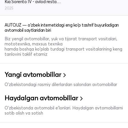
Kia Sorento IV - avlod restayling
2025
AUTO.UZ — o'zbek internetidagi eng ko'p tashrif buyuriladigan
avtomobil saytlaridan biri
Biz yengil avtomobillar, yuk va tijorat transport vositalari,
mototexnika, maxsus texnika
hamda boshqa ko'plab turdagi transport vositalarining keng
tanlovini taklif etamiz
Yangi avtomobillar
O'zbekistondagi rasmiy dilerlardan salondan avtomobillar
Haydalgan avtomobillar
O'zbekistonda avtomobil e’lonlari. Haydalgan avtomobillarni
sotib olish va sotish