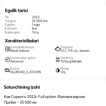
Egalik tarixi
Yili
2022
Yurgani
35 000 km
Egalari
1 ega
Kafolati
Bor
Bojlangan
Yo'q
Xarakteristikalari
Komplektatsiya
Dvigatel
Black Edition
2.5 l, 179 o.k., benzin
Uzatmalar qutisi
Uzatma
Avtomat
To'liq g'ildirakli
Kuzov
Rangi
ALLROAD_5_DOORS
Oq
Sotuvchining izohi
Кия Соренто 2022г. Full option. Фуловая версия.
Пробег - 35 000 км.