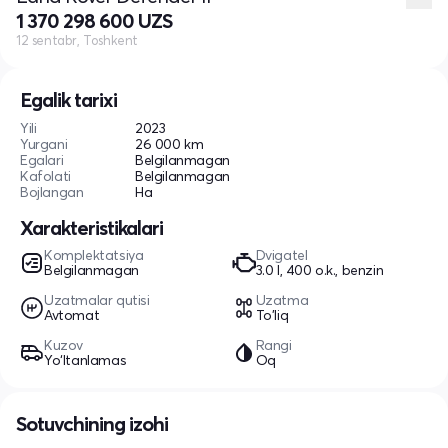
1 370 298 600 UZS
12 sentabr, Toshkent
Egalik tarixi
Yili
2023
Yurgani
26 000 km
Egalari
Belgilanmagan
Kafolati
Belgilanmagan
Bojlangan
Ha
Xarakteristikalari
Komplektatsiya
Dvigatel
Belgilanmagan
3.0 l, 400 o.k., benzin
Uzatmalar qutisi
Uzatma
Avtomat
To'liq
Kuzov
Rangi
Yo‘ltanlamas
Oq
Sotuvchining izohi