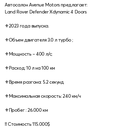
Автосалон Avenue Motors предлагает:
Land Rover Defender Xdynamic 4 Doors
⚜️2023 года выпуска.
⚜️Объем двигателя 3.0 л турбо ;
⚜️Мощность – 400 л/с;
⚜️Расход: 10 л на 100 км
⚜️Время разгона: 5.2 секунд
⚜️Максимальная скорость: 240 км/ч
⚜️Пробег : 26.000 км
‼️ Cтоимость 115.000$