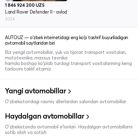
1 846 924 200
UZS
Land Rover Defender II - avlod
2024
AUTO.UZ — o'zbek internetidagi eng ko'p tashrif buyuriladigan
avtomobil saytlaridan biri
Biz yengil avtomobillar, yuk va tijorat transport vositalari,
mototexnika, maxsus texnika
hamda boshqa ko'plab turdagi transport vositalarining keng
tanlovini taklif etamiz
Yangi avtomobillar
O'zbekistondagi rasmiy dilerlardan salondan avtomobillar
Haydalgan avtomobillar
O'zbekistonda avtomobil e’lonlari. Haydalgan avtomobillarni
sotib olish va sotish