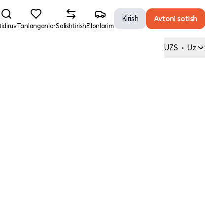
Kirish
Avtoni sotish
idiruv
Tanlanganlar
Solishtirish
E'lonlarim
UZS
•
Uz