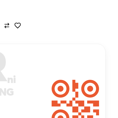
R
ni
ANG