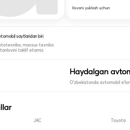
Ilovani yuklash uchun
tomobil saytlaridan biri
 mototexnika, maxsus texnika
anlovini taklif etamiz
Haydalgan avtom
O'zbekistonda avtomobil e’lonl
llar
JAC
Toyota