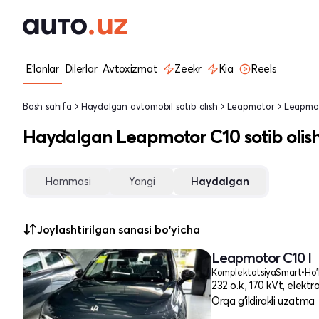
E'lonlar
Dilerlar
Avtoxizmat
Zeekr
Kia
Reels
Bosh sahifa
Haydalgan avtomobil sotib olish
Leapmotor
Leapmo
Haydalgan Leapmotor C10 sotib olis
Hammasi
Yangi
Haydalgan
Joylashtirilgan sanasi bo'yicha
Leapmotor C10 I
Komplektatsiya
Smart
•
Ho'
232 o.k., 170 kVt, elektr
Orqa g'ildirakli uzatma