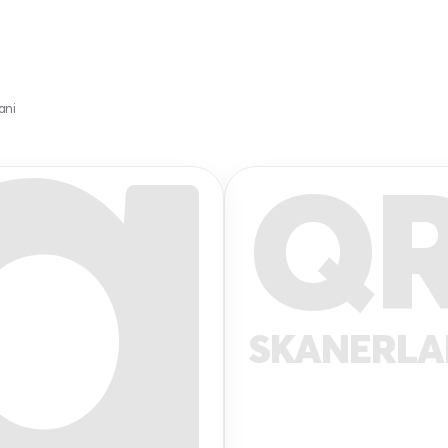
ani
Q
SKANERL