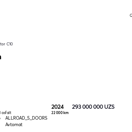
Q
tor C10
h
2024
293 000 000
UZS
l asfalt
22 000 km
o
ALLROAD_5_DOORS
Avtomat