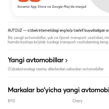
Ilovamiz App Store va Google Play'da mavjud
AUTO.UZ — o'zbek internetidagi eng ko'p tashrif buyuriladigan av
Biz yengil avtomobillar, yuk va tijorat transport vositalari,
hamda boshqa ko'plab turdagi transport vositalarining keng t
Yangi avtomobillar
O'zbekistondagi rasmiy dilerlardan salondan avtomobillar
Markalar bo'yicha yangi avtomobi
BYD
Chery