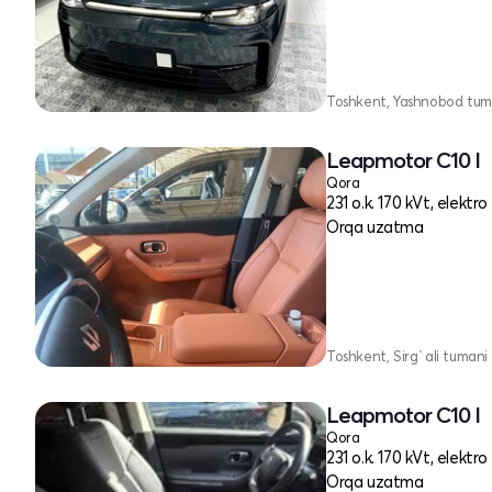
Toshkent, Yashnobod tum
Leapmotor C10 I
Qora
231 o.k. 170 kVt, elektro
Orqa uzatma
Toshkent, Sirg`ali tumani
Leapmotor C10 I
Qora
231 o.k. 170 kVt, elektro
Orqa uzatma