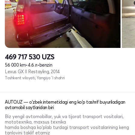
469 717 530
UZS
56 000 km
•
4.6 л
•
benzin
Lexus GX II Restayling, 2014
Toshkent viloyati, Yangiyo`l shahri
AUTO.UZ — o'zbek internetidagi eng ko'p tashrif buyuriladigan
avtomobil saytlaridan biri
Biz yengil avtomobillar, yuk va tijorat transport vositalari,
mototexnika, maxsus texnika
hamda boshqa ko'plab turdagi transport vositalarining keng
tanlovini taklif etamiz