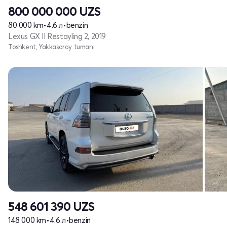
800 000 000
UZS
80 000 km
•
4.6 л
•
benzin
Lexus GX II Restayling 2, 2019
Toshkent, Yakkasaroy tumani
548 601 390
UZS
148 000 km
•
4.6 л
•
benzin