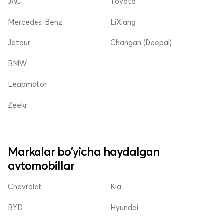
JAC
Toyota
Mercedes-Benz
LiXiang
Jetour
Changan (Deepal)
BMW
Leapmotor
Zeekr
Markalar bo'yicha haydalgan
avtomobillar
Chevrolet
Kia
BYD
Hyundai