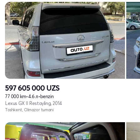
597 605 000
UZS
77 000 km
•
4.6 л
•
benzin
Lexus GX II Restayling, 2014
Toshkent, Olmazor tumani