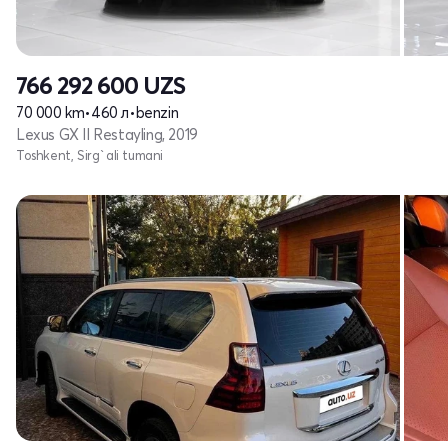
766 292 600
UZS
70 000 km
•
460 л
•
benzin
Lexus GX II Restayling, 2019
Toshkent, Sirg`ali tumani