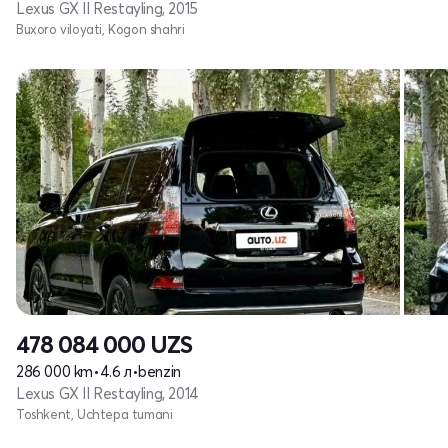
Lexus GX II Restayling, 2015
Buxoro viloyati, Kogon shahri
478 084 000
UZS
286 000 km
•
4.6 л
•
benzin
Lexus GX II Restayling, 2014
Toshkent, Uchtepa tumani