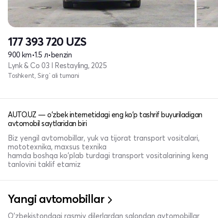
177 393 720
UZS
900 km
•
1.5 л
•
benzin
Lynk & Co 03 I Restayling, 2025
Toshkent, Sirg`ali tumani
AUTO.UZ — o'zbek internetidagi eng ko'p tashrif buyuriladigan
avtomobil saytlaridan biri
Biz yengil avtomobillar, yuk va tijorat transport vositalari,
mototexnika, maxsus texnika
hamda boshqa ko'plab turdagi transport vositalarining keng
tanlovini taklif etamiz
Yangi avtomobillar
O'zbekistondagi rasmiy dilerlardan salondan avtomobillar