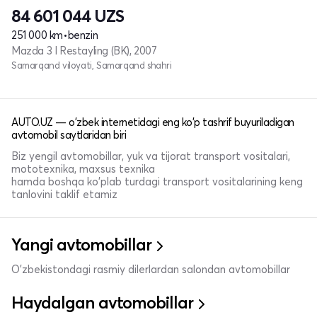
84 601 044
UZS
251 000 km
•
benzin
Mazda 3 I Restayling (BK), 2007
Samarqand viloyati, Samarqand shahri
AUTO.UZ — o'zbek internetidagi eng ko'p tashrif buyuriladigan
avtomobil saytlaridan biri
Biz yengil avtomobillar, yuk va tijorat transport vositalari,
mototexnika, maxsus texnika
hamda boshqa ko'plab turdagi transport vositalarining keng
tanlovini taklif etamiz
Yangi avtomobillar
O'zbekistondagi rasmiy dilerlardan salondan avtomobillar
Haydalgan avtomobillar