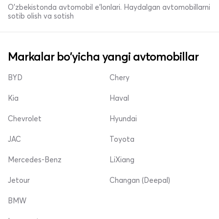
O'zbekistonda avtomobil e’lonlari. Haydalgan avtomobillarni
sotib olish va sotish
Markalar bo'yicha yangi avtomobillar
BYD
Chery
Kia
Haval
Chevrolet
Hyundai
JAC
Toyota
Mercedes-Benz
LiXiang
Jetour
Changan (Deepal)
BMW