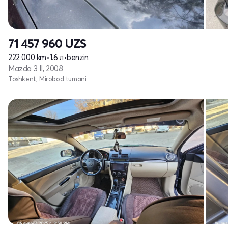
71 457 960
UZS
222 000 km
•
1.6 л
•
benzin
Mazda 3 II, 2008
Toshkent, Mirobod tumani