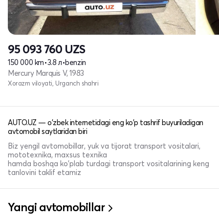
95 093 760
UZS
150 000 km
•
3.8 л
•
benzin
Mercury Marquis V, 1983
Xorazm viloyati, Urganch shahri
AUTO.UZ — o'zbek internetidagi eng ko'p tashrif buyuriladigan
avtomobil saytlaridan biri
Biz yengil avtomobillar, yuk va tijorat transport vositalari,
mototexnika, maxsus texnika
hamda boshqa ko'plab turdagi transport vositalarining keng
tanlovini taklif etamiz
Yangi avtomobillar