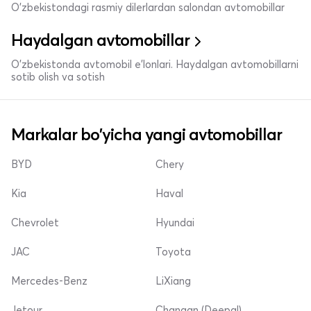
O'zbekistondagi rasmiy dilerlardan salondan avtomobillar
Haydalgan avtomobillar
O'zbekistonda avtomobil e’lonlari. Haydalgan avtomobillarni
sotib olish va sotish
Markalar bo'yicha yangi avtomobillar
BYD
Chery
Kia
Haval
Chevrolet
Hyundai
JAC
Toyota
Mercedes-Benz
LiXiang
Jetour
Changan (Deepal)