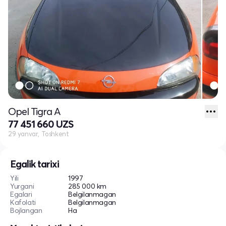
Opel Tigra A
77 451 660 UZS
29 yanvar, Toshkent
Egalik tarixi
Yili
1997
Yurgani
285 000 km
Egalari
Belgilanmagan
Kafolati
Belgilanmagan
Bojlangan
Ha