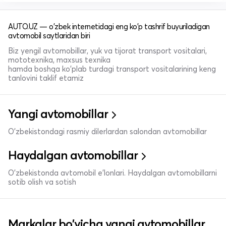
AUTO.UZ — o'zbek internetidagi eng ko'p tashrif buyuriladigan
avtomobil saytlaridan biri
Biz yengil avtomobillar, yuk va tijorat transport vositalari,
mototexnika, maxsus texnika
hamda boshqa ko'plab turdagi transport vositalarining keng
tanlovini taklif etamiz
Yangi avtomobillar
O'zbekistondagi rasmiy dilerlardan salondan avtomobillar
Haydalgan avtomobillar
O'zbekistonda avtomobil e’lonlari. Haydalgan avtomobillarni
sotib olish va sotish
Markalar bo'yicha yangi avtomobillar