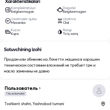
Xarakteristikalari
Komplektatsiya
Dvigatel
Belgilanmagan
Belgilanmagan
Uzatmalar qutisi
Uzatma
Mexanika
Oldi
Kuzov
Rangi
Kupe
To'q sariq
Sotuvchining izohi
Продам или обменяю на Лачетти .машина в хорошем
техническом состоянии вложений не требует грм и
масло заменены не давно
Пользователь
1 ta avtomobil
Toshkent shahri, Yashnobod tumani