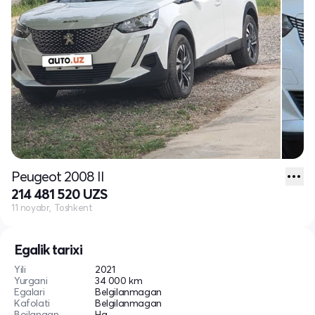
Peugeot 2008 II
214 481 520 UZS
11 noyabr, Toshkent
Egalik tarixi
Yili
2021
Yurgani
34 000 km
Egalari
Belgilanmagan
Kafolati
Belgilanmagan
Bojlangan
Ha