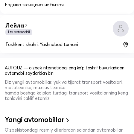
Ездила женщина ,не битая.
Лейла
1 ta avtomobil
Toshkent shahri, Yashnobod tumani
AUTO.UZ — o'zbek internetidagi eng ko'p tashrif buyuriladigan
avtomobil saytlaridan biri
Biz yengil avtomobillar, yuk va tijorat transport vositalari,
mototexnika, maxsus texnika
hamda boshqa ko'plab turdagi transport vositalarining keng
tanlovini taklif etamiz
Yangi avtomobillar
O'zbekistondagi rasmiy dilerlardan salondan avtomobillar