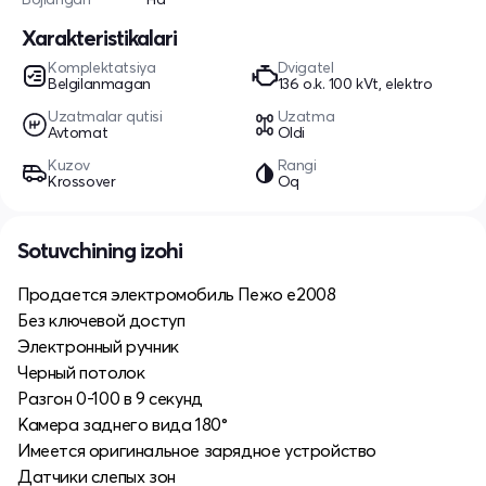
Xarakteristikalari
Komplektatsiya
Dvigatel
Belgilanmagan
136 o.k. 100 kVt, elektro
Uzatmalar qutisi
Uzatma
Avtomat
Oldi
Kuzov
Rangi
Krossover
Oq
Sotuvchining izohi
Продается электромобиль Пежо е2008
Без ключевой доступ
Электронный ручник
Черный потолок
Разгон 0-100 в 9 секунд
Камера заднего вида 180°
Имеется оригинальное зарядное устройство
Датчики слепых зон