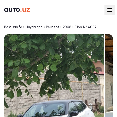
Bosh sahifa
Haydalgan
Peugeot
2008
E'lon № 4087