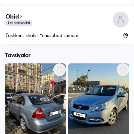
Obid
1 ta avtomobil
Toshkent shahri, Yunusobod tumani
Tavsiyalar