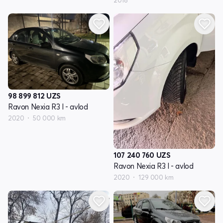
2018
98 899 812
UZS
Ravon Nexia R3 I - avlod
2020
50 000 km
107 240 760
UZS
Ravon Nexia R3 I - avlod
2020
129 000 km