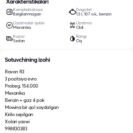
Xarakteristikalari
Komplektatsiya
Dvigatel
Belgilanmagan
1.5 l, 107 o.k., benzin
Uzatmalar qutisi
Uzatma
Mexanika
Oldi
Kuzov
Rangi
Sedan
Oq
Sotuvchining izohi
Ravon R3
3 pozitsiya evro
Probeg. 154.000
Mexanika
Benzin + gaz 4 pok
Mowina bir qol xaydalgan
Kirilo sepilgan
Xolari yaxwi
998830383