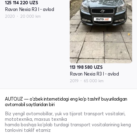
125 114 220
UZS
Ravon Nexia R3 I - avlod
2020
20 000 km
113 198 580
UZS
Ravon Nexia R3 I - avlod
2019
65 000 km
AUTO.UZ — o'zbek internetidagi eng ko'p tashrif buyuriladigan
avtomobil saytlaridan biri
Biz yengil avtomobillar, yuk va tijorat transport vositalari,
mototexnika, maxsus texnika
hamda boshqa ko'plab turdagi transport vositalarining keng
tanlovini taklif etamiz