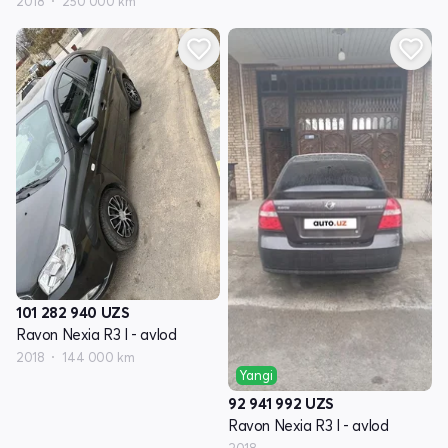
2018
250 000 km
101 282 940
UZS
Ravon Nexia R3 I - avlod
2018
144 000 km
Yangi
92 941 992
UZS
Ravon Nexia R3 I - avlod