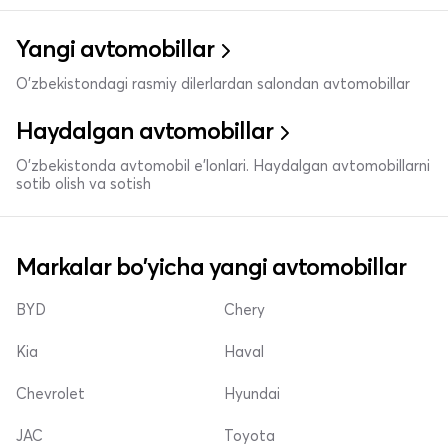
Yangi avtomobillar
O'zbekistondagi rasmiy dilerlardan salondan avtomobillar
Haydalgan avtomobillar
O'zbekistonda avtomobil e’lonlari. Haydalgan avtomobillarni
sotib olish va sotish
Markalar bo'yicha yangi avtomobillar
BYD
Chery
Kia
Haval
Chevrolet
Hyundai
JAC
Toyota