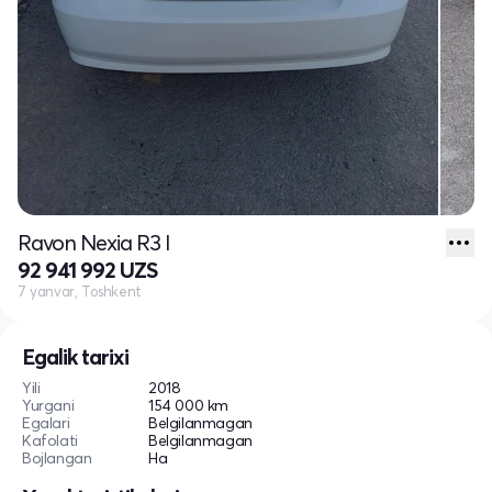
Ravon Nexia R3 I
92 941 992 UZS
7 yanvar, Toshkent
Egalik tarixi
Yili
2018
Yurgani
154 000 km
Egalari
Belgilanmagan
Kafolati
Belgilanmagan
Bojlangan
Ha