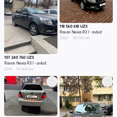
118 560 618
UZS
Ravon Nexia R3 I - avlod
2020
38 000 km
107 240 760
UZS
Ravon Nexia R3 I - avlod
2018
113 000 km