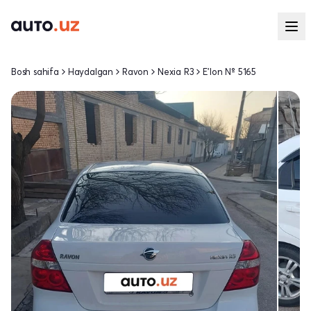
Bosh sahifa
Haydalgan
Ravon
Nexia R3
E'lon № 5165