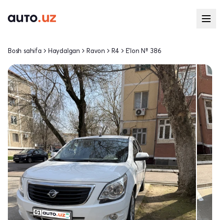
Bosh sahifa
Haydalgan
Ravon
R4
E'lon № 386