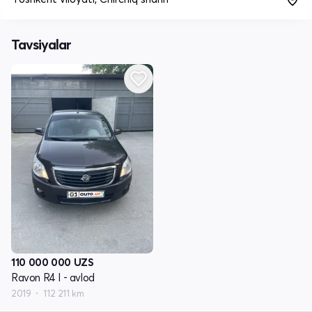
Tavsiyalar
110 000 000
UZS
Ravon R4 I - avlod
2019
112 211 km