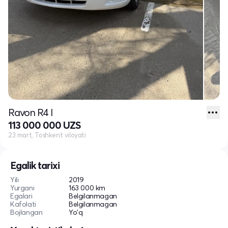
Ravon R4 I
113 000 000 UZS
23 mart, Toshkent viloyati
Egalik tarixi
Yili
2019
Yurgani
163 000 km
Egalari
Belgilanmagan
Kafolati
Belgilanmagan
Bojlangan
Yo'q