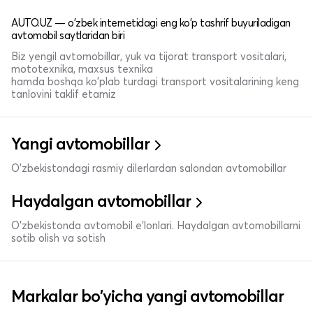
AUTO.UZ — o'zbek internetidagi eng ko'p tashrif buyuriladigan
avtomobil saytlaridan biri
Biz yengil avtomobillar, yuk va tijorat transport vositalari,
mototexnika, maxsus texnika
hamda boshqa ko'plab turdagi transport vositalarining keng
tanlovini taklif etamiz
Yangi avtomobillar
O'zbekistondagi rasmiy dilerlardan salondan avtomobillar
Haydalgan avtomobillar
O'zbekistonda avtomobil e’lonlari. Haydalgan avtomobillarni
sotib olish va sotish
Markalar bo'yicha yangi avtomobillar