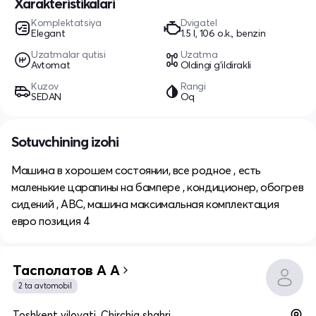
Xarakteristikalari
Komplektatsiya
Dvigatel
Elegant
1.5 l, 106 o.k., benzin
Uzatmalar qutisi
Uzatma
Avtomat
Oldingi g'ildirakli
Kuzov
Rangi
SEDAN
Oq
Sotuvchining izohi
Машина в хорошем состоянии, все родное , есть
маленькие царапины на бампере , кондиционер, обогрев
сидений , ABC, машина максимальная комплектация
евро позиция 4
Тасполатов А А
2 ta avtomobil
Toshkent viloyati, Chirchiq shahri