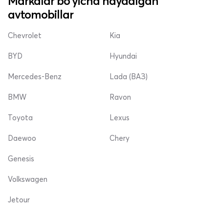
Markalar bo'yicha haydalgan
avtomobillar
Chevrolet
Kia
BYD
Hyundai
Mercedes-Benz
Lada (ВАЗ)
BMW
Ravon
Toyota
Lexus
Daewoo
Chery
Genesis
Volkswagen
Jetour