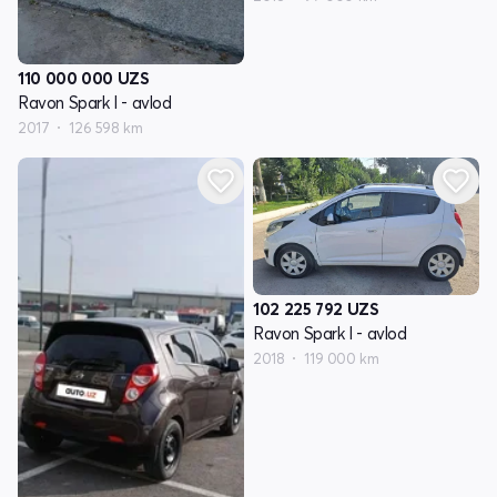
110 000 000
UZS
Ravon Spark I - avlod
2017
126 598 km
102 225 792
UZS
Ravon Spark I - avlod
2018
119 000 km