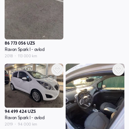
86 773 056
UZS
Ravon Spark I - avlod
2018
113 000 km
94 499 424
UZS
Ravon Spark I - avlod
2019
94 000 km