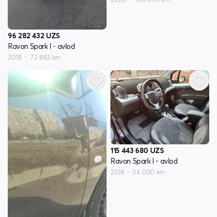
96 282 432
UZS
Ravon Spark I - avlod
2018
72 882 km
115 443 680
UZS
Ravon Spark I - avlod
2018
54 000 km