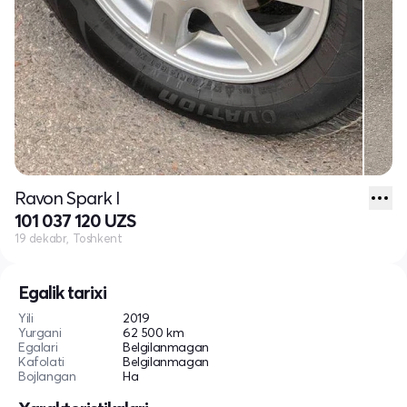
Ravon Spark I
101 037 120 UZS
19 dekabr, Toshkent
Egalik tarixi
Yili
2019
Yurgani
62 500 km
Egalari
Belgilanmagan
Kafolati
Belgilanmagan
Bojlangan
Ha