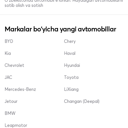
O'zbekistonda avtomobil e’lonlari. Haydalgan avtomobillarni
sotib olish va sotish
Markalar bo'yicha yangi avtomobillar
BYD
Chery
Kia
Haval
Chevrolet
Hyundai
JAC
Toyota
Mercedes-Benz
LiXiang
Jetour
Changan (Deepal)
BMW
Leapmotor