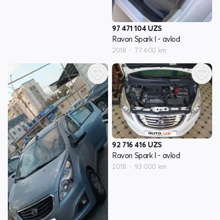
97 471 104
UZS
Ravon Spark I - avlod
2018
77 600 km
92 716 416
UZS
Ravon Spark I - avlod
2018
93 000 km