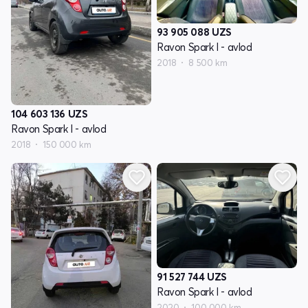
93 905 088
UZS
Ravon Spark I - avlod
2018
8 500 km
104 603 136
UZS
Ravon Spark I - avlod
2018
150 000 km
91 527 744
UZS
Ravon Spark I - avlod
2020
100 000 km