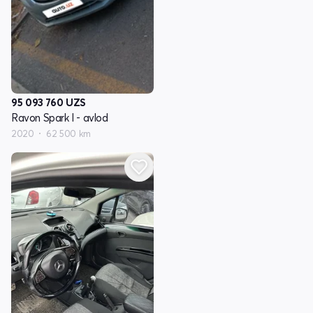
95 093 760
UZS
Ravon Spark I - avlod
2020
62 500 km