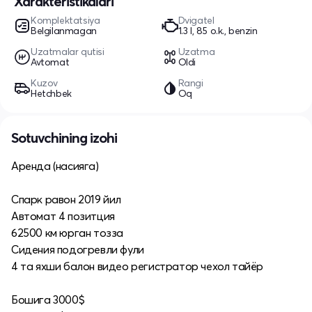
Xarakteristikalari
Komplektatsiya
Dvigatel
Belgilanmagan
1.3 l, 85 o.k., benzin
Uzatmalar qutisi
Uzatma
Avtomat
Oldi
Kuzov
Rangi
Hetchbek
Oq
Sotuvchining izohi
Аренда (насияга)
Спарк равон 2019 йил
Автомат 4 позитция
62500 км юрган тозза
Сидения подогревли фули
4 та яхши балон видео регистратор чехол тайёр
Бошига 3000$