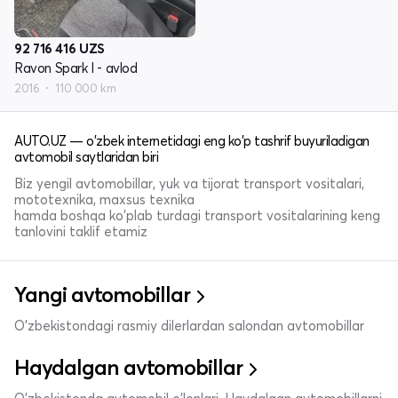
92 716 416
UZS
Ravon Spark I - avlod
2016
110 000 km
AUTO.UZ — o'zbek internetidagi eng ko'p tashrif buyuriladigan
avtomobil saytlaridan biri
Biz yengil avtomobillar, yuk va tijorat transport vositalari,
mototexnika, maxsus texnika
hamda boshqa ko'plab turdagi transport vositalarining keng
tanlovini taklif etamiz
Yangi avtomobillar
O'zbekistondagi rasmiy dilerlardan salondan avtomobillar
Haydalgan avtomobillar