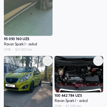
95 093 760
UZS
Ravon Spark I - avlod
2018
160 000 km
100 442 784
UZS
Ravon Spark I - avlod
2018
97 000 km