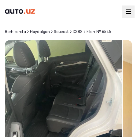
Bosh sahifa
Haydalgan
Soueast
DX8S
E'lon № 6545