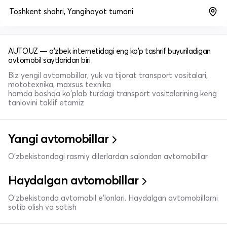
Toshkent shahri, Yangihayot tumani
AUTO.UZ — o'zbek internetidagi eng ko'p tashrif buyuriladigan
avtomobil saytlaridan biri
Biz yengil avtomobillar, yuk va tijorat transport vositalari,
mototexnika, maxsus texnika
hamda boshqa ko'plab turdagi transport vositalarining keng
tanlovini taklif etamiz
Yangi avtomobillar
O'zbekistondagi rasmiy dilerlardan salondan avtomobillar
Haydalgan avtomobillar
O'zbekistonda avtomobil e’lonlari. Haydalgan avtomobillarni
sotib olish va sotish