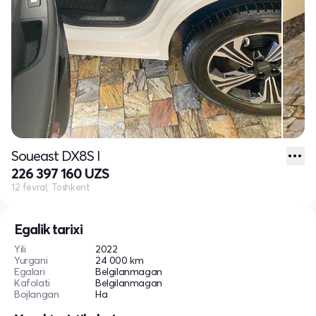
Soueast DX8S I
226 397 160 UZS
12 fevral, Toshkent
Egalik tarixi
Yili
2022
Yurgani
24 000 km
Egalari
Belgilanmagan
Kafolati
Belgilanmagan
Bojlangan
Ha