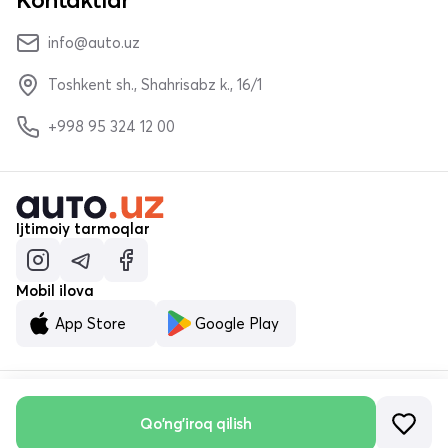
info@auto.uz
Toshkent sh., Shahrisabz k., 16/1
+998 95 324 12 00
Ijtimoiy tarmoqlar
Mobil ilova
App Store
Google Play
Qo'ng'iroq qilish
© «MALUMOTNOMA» MChJ 2023–2026