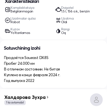
Xarakteristikalari
Komplektatsiya
Dvigatel
Belgilanmagan
1.5 l, 156 o.k., benzin
Uzatmalar qutisi
Uzatma
Robot
Oldi
Kuzov
Rangi
Yo‘ltanlamas
Oq
Sotuvchining izohi
Продаётся Soueast DX8S
Пробег 24.000 км
В отличном состоянии. Не битая
Куплено в конце февраля 2024 г.
Год выпуска 2022
Халдарова Зухра
1 ta avtomobil