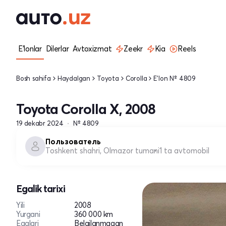
E'lonlar
Dilerlar
Avtoxizmat
Zeekr
Kia
Reels
Bosh sahifa
Haydalgan
Toyota
Corolla
E'lon № 4809
Toyota Corolla X, 2008
19 dekabr 2024
№ 4809
Пользователь
Toshkent shahri, Olmazor tumani
1 ta avtomobil
Egalik tarixi
Yili
2008
Yurgani
360 000 km
Egalari
Belgilanmagan