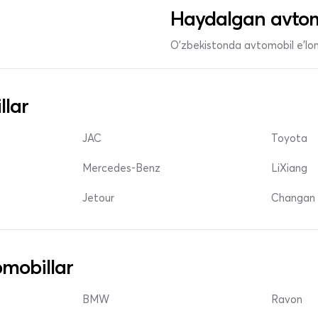
Haydalgan avtom
O'zbekistonda avtomobil e’lonl
llar
JAC
Toyota
Mercedes-Benz
LiXiang
Jetour
Changan 
mobillar
BMW
Ravon