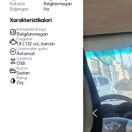
Kafolati
Belgilanmagan
Bojlangan
Ha
Xarakteristikalari
Komplektatsiya
Belgilanmagan
Dvigatel
1.8 l, 132 o.k., benzin
Uzatmalar qutisi
Avtomat
Uzatma
Oldi
Kuzov
Sedan
Rangi
Oq