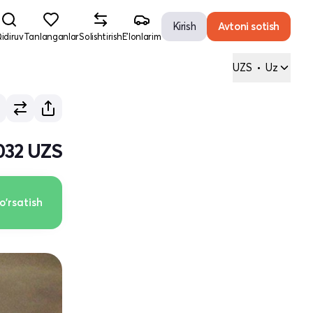
Kirish
Avtoni sotish
idiruv
Tanlanganlar
Solishtirish
E'lonlarim
UZS
•
Uz
 032 UZS
o'rsatish