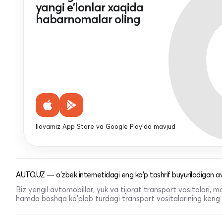
yangi e'lonlar xaqida
habarnomalar oling
Ilovamiz App Store va Google Play'da mavjud
AUTO.UZ — o'zbek internetidagi eng ko'p tashrif buyuriladigan av
Biz yengil avtomobillar, yuk va tijorat transport vositalari,
hamda boshqa ko'plab turdagi transport vositalarining keng t