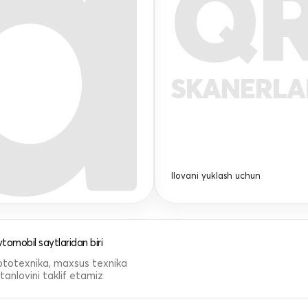
Q
SKANERL
Ilovani yuklash uchun
tomobil saytlaridan biri
 mototexnika, maxsus texnika
anlovini taklif etamiz