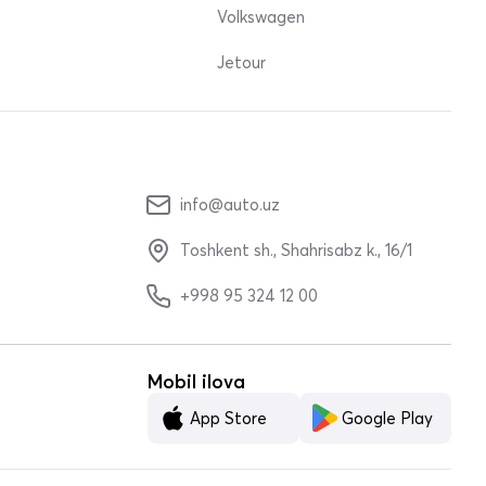
Volkswagen
Jetour
info@auto.uz
Toshkent sh., Shahrisabz k., 16/1
+998 95 324 12 00
Mobil ilova
App Store
Google Play