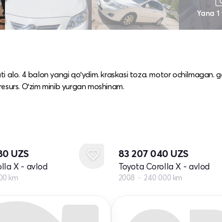
Yana 1
i alo. 4 balon yangi qoʻydim. kraskasi toza. motor ochilmagan. 
resurs. Oʻzim minib yurgan moshinam.
280
UZS
83 207 040
UZS
lla X - avlod
Toyota Corolla X - avlod
00 km
2008
240 000 km