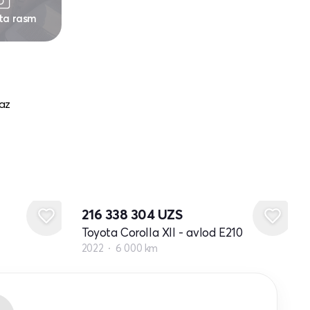
 ta rasm
gaz
216 338 304
UZS
Toyota Corolla XII - avlod E210
2022
6 000 km