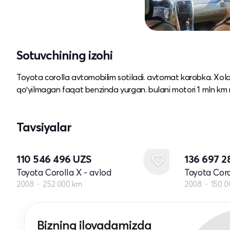
Sotuvchining izohi
Toyota corolla avtomobilim sotiladi. avtomat karobka. Xolat
qoʻyilmagan faqat benzinda yurgan. bulani motori 1 mln km 
Tavsiyalar
110 546 496
UZS
136 697 
Toyota Corolla X - avlod
Toyota Coro
2008
252 000 km
2008
150 0
Bizning ilovadamizda