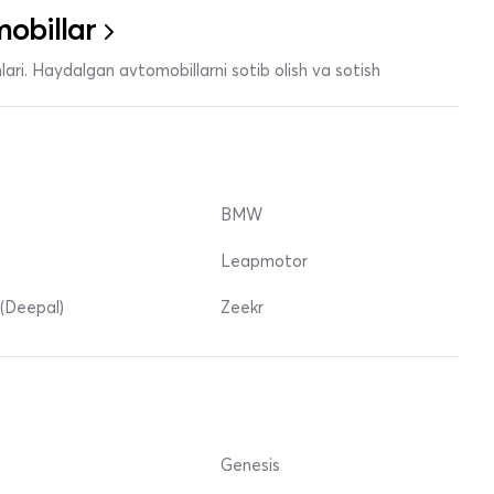
obillar
ari. Haydalgan avtomobillarni sotib olish va sotish
BMW
Leapmotor
(Deepal)
Zeekr
Genesis