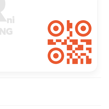
R
ni
ANG