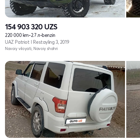
154 903 320
UZS
220 000 km
•
2.7 л
•
benzin
UAZ Patriot I Restayling 3, 2019
Navoiy viloyati, Navoiy shahri