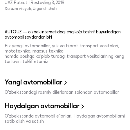
UAZ Patriot I Restayling 3, 2019
Xorazm viloyati, Urganch shahri
AUTO.UZ — o'zbek internetidagi eng ko'p tashrif buyuriladigan
avtomobil saytlaridan biri
Biz yengil avtomobillar, yuk va tijorat transport vositalari,
mototexnika, maxsus texnika
hamda boshqa ko'plab turdagi transport vositalarining keng
tanlovini taklif etamiz
Yangi avtomobillar
O'zbekistondagi rasmiy dilerlardan salondan avtomobillar
Haydalgan avtomobillar
O'zbekistonda avtomobil e’lonlari. Haydalgan avtomobillarni
sotib olish va sotish