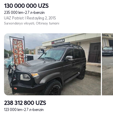
130 000 000
UZS
235 000 km
•
2.7 л
•
benzin
UAZ Patriot I Restayling 2, 2015
Surxondaryo viloyati, Oltinsoy tumani
238 312 800
UZS
123 000 km
•
2.7 л
•
benzin