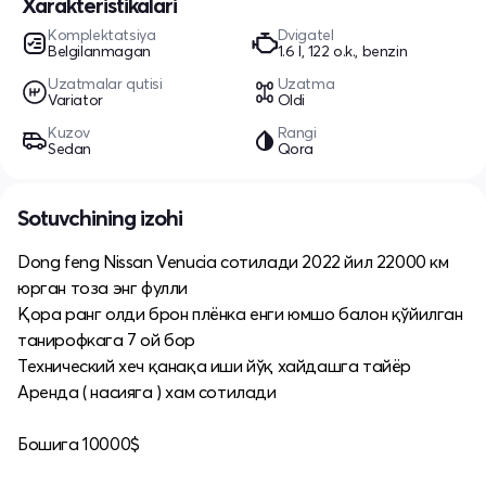
Xarakteristikalari
Komplektatsiya
Dvigatel
Belgilanmagan
1.6 l, 122 o.k., benzin
Uzatmalar qutisi
Uzatma
Variator
Oldi
Kuzov
Rangi
Sedan
Qora
Sotuvchining izohi
Dong feng Nissan Venucia сотилади 2022 йил 22000 км
юрган тоза энг фулли
Қора ранг олди брон плёнка енги юмшо балон қўйилган
танирофкага 7 ой бор
Технический хеч қанақа иши йўқ хайдашга тайёр
Аренда ( насияга ) хам сотилади
Бошига 10000$