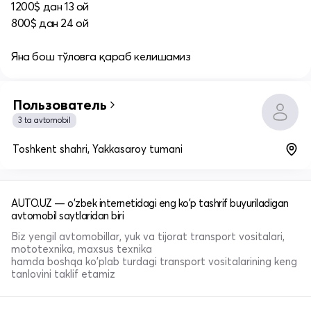
1200$ дан 13 ой
800$ дан 24 ой
Яна бош тўловга қараб келишамиз
Пользователь
3 ta avtomobil
Toshkent shahri, Yakkasaroy tumani
AUTO.UZ — o'zbek internetidagi eng ko'p tashrif buyuriladigan
avtomobil saytlaridan biri
Biz yengil avtomobillar, yuk va tijorat transport vositalari,
mototexnika, maxsus texnika
hamda boshqa ko'plab turdagi transport vositalarining keng
tanlovini taklif etamiz