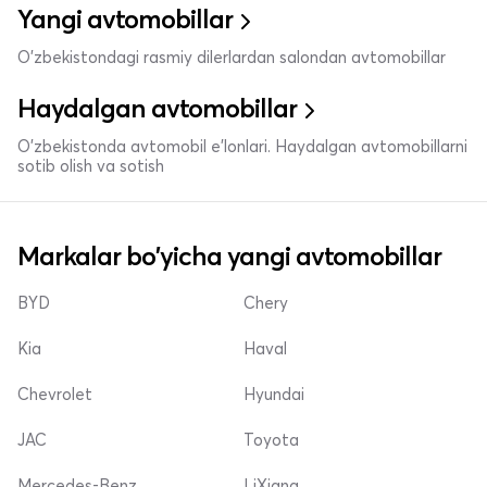
Yangi avtomobillar
O'zbekistondagi rasmiy dilerlardan salondan avtomobillar
Haydalgan avtomobillar
O'zbekistonda avtomobil e’lonlari. Haydalgan avtomobillarni
sotib olish va sotish
Markalar bo'yicha yangi avtomobillar
BYD
Chery
Kia
Haval
Chevrolet
Hyundai
JAC
Toyota
Mercedes-Benz
LiXiang