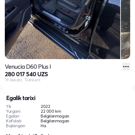
Venucia D60 Plus I
280 017 540 UZS
19 dekabr, Toshkent
Egalik tarixi
Yili
2022
Yurgani
22 000 km
Egalari
Belgilanmagan
Kafolati
Belgilanmagan
Bojlangan
Ha