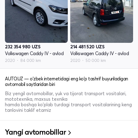
232 354 980
UZS
214 481 520
UZS
Volkswagen Caddy IV - avlod
Volkswagen Caddy IV - avlod
2020
84 000 km
2020
50 000 km
AUTO.UZ — o'zbek internetidagi eng ko'p tashrif buyuriladigan
avtomobil saytlaridan biri
Biz yengil avtomobillar, yuk va tijorat transport vositalari,
mototexnika, maxsus texnika
hamda boshqa ko'plab turdagi transport vositalarining keng
tanlovini taklif etamiz
Yangi avtomobillar