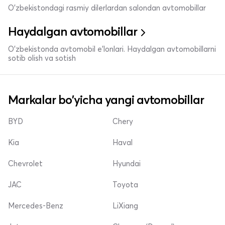
O'zbekistondagi rasmiy dilerlardan salondan avtomobillar
Haydalgan avtomobillar
O'zbekistonda avtomobil e’lonlari. Haydalgan avtomobillarni
sotib olish va sotish
Markalar bo'yicha yangi avtomobillar
BYD
Chery
Kia
Haval
Chevrolet
Hyundai
JAC
Toyota
Mercedes-Benz
LiXiang