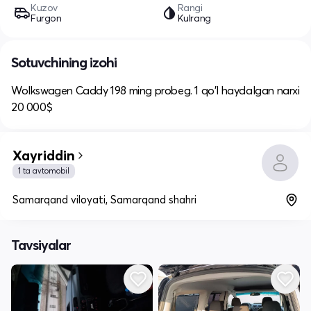
Kuzov
Rangi
Furgon
Kulrang
Sotuvchining izohi
Wolkswagen Caddy 198 ming probeg. 1 qo'l haydalgan narxi
20 000$
Xayriddin
1 ta avtomobil
Samarqand viloyati, Samarqand shahri
Tavsiyalar