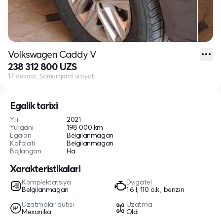
Volkswagen Caddy V
238 312 800 UZS
17 dekabr, Samarqand viloyati
Egalik tarixi
Yili
2021
Yurgani
198 000 km
Egalari
Belgilanmagan
Kafolati
Belgilanmagan
Bojlangan
Ha
Xarakteristikalari
Komplektatsiya
Dvigatel
Belgilanmagan
1.6 l, 110 o.k., benzin
Uzatmalar qutisi
Uzatma
Mexanika
Oldi