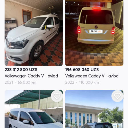
238 312 800
UZS
196 608 060
UZS
Volkswagen Caddy V - avlod
Volkswagen Caddy V - avlod
2021
65 000 km
2022
110 000 km