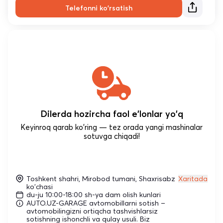
Telefonni ko'rsatish
Dilerda hozircha faol e'lonlar yo'q
Keyinroq qarab ko'ring — tez orada yangi mashinalar
sotuvga chiqadi!
Toshkent shahri, Mirobod tumani, Shaxrisabz
Xaritada
ko'chasi
du-ju 10:00-18:00 sh-ya dam olish kunlari
AUTO.UZ-GARAGE avtomobillarni sotish –
avtomobilingizni ortiqcha tashvishlarsiz
sotishning ishonchli va qulay usuli. Biz