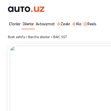
E'lonlar
Dilerlar
Avtoxizmat
Zeekr
Kia
Reels
Bosh sahifa
Barcha dilerlar
BAIC SST