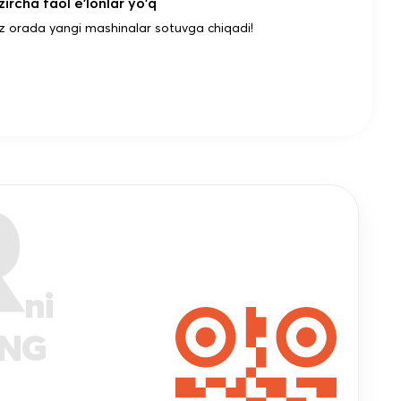
ircha faol e'lonlar yo'q
z orada yangi mashinalar sotuvga chiqadi!
R
ni
ANG