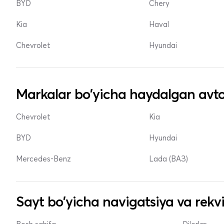
BYD
Chery
Kia
Haval
Chevrolet
Hyundai
Markalar bo'yicha haydalgan avto
Chevrolet
Kia
BYD
Hyundai
Mercedes-Benz
Lada (ВАЗ)
Sayt bo'yicha navigatsiya va rekvi