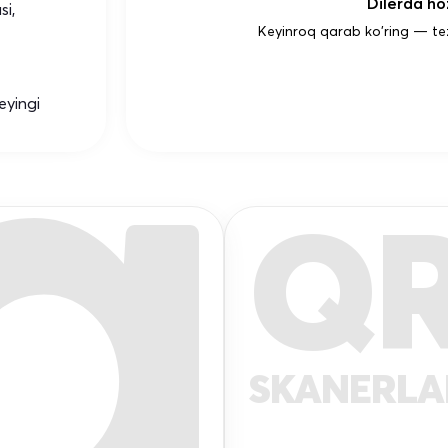
Dilerda hoz
si,
Keyinroq qarab ko'ring — te
eyingi
Q
SKANERL