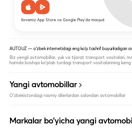
Ilovamiz App Store va Google Play'da mavjud
AUTO.UZ — o'zbek internetidagi eng ko'p tashrif buyuriladigan av
Biz yengil avtomobillar, yuk va tijorat transport vositalari,
hamda boshqa ko'plab turdagi transport vositalarining keng t
Yangi avtomobillar
O'zbekistondagi rasmiy dilerlardan salondan avtomobillar
Markalar bo'yicha yangi avtomobi