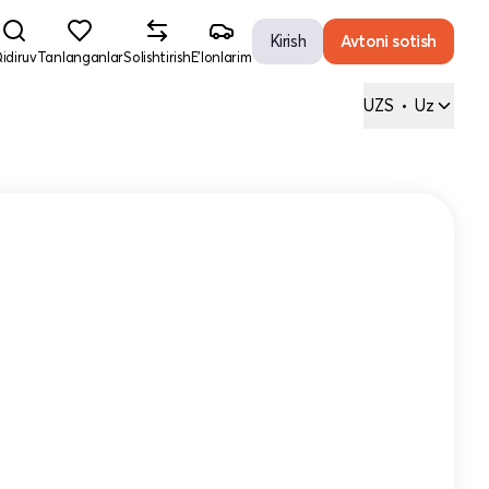
Kirish
Avtoni sotish
idiruv
Tanlanganlar
Solishtirish
E'lonlarim
UZS
•
Uz