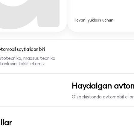
Ilovani yuklash uchun
tomobil saytlaridan biri
 mototexnika, maxsus texnika
anlovini taklif etamiz
Haydalgan avtom
O'zbekistonda avtomobil e’lonl
llar