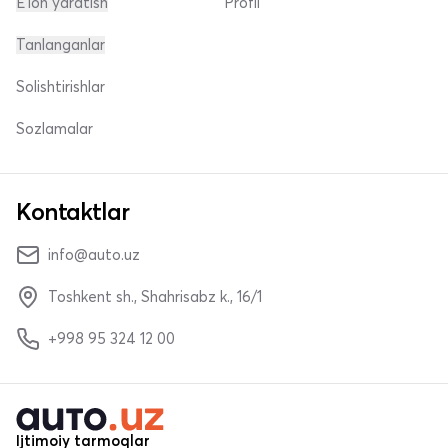
E'lon yaratish
Profil
Tanlanganlar
Solishtirishlar
Sozlamalar
Kontaktlar
info@auto.uz
Toshkent sh., Shahrisabz k., 16/1
+998 95 324 12 00
Ijtimoiy tarmoqlar