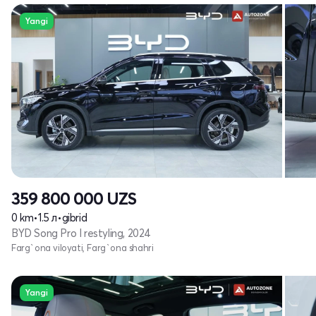
Yangi
359 800 000
UZS
0 km
•
1.5 л
•
gibrid
BYD Song Pro I restyling, 2024
Farg`ona viloyati, Farg`ona shahri
Yangi