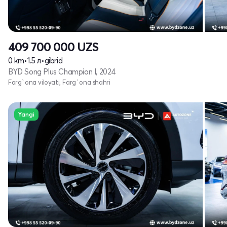
409 700 000
UZS
0 km
•
1.5 л
•
gibrid
BYD Song Plus Champion I, 2024
Farg`ona viloyati, Farg`ona shahri
Yangi