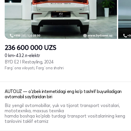
236 600 000
UZS
0 km
•
43.2 л
•
elektr
BYD E2 I Restayling, 2024
Farg`ona viloyati, Farg`ona shahri
AUTO.UZ — o'zbek internetidagi eng ko'p tashrif buyuriladigan
avtomobil saytlaridan biri
Biz yengil avtomobillar, yuk va tijorat transport vositalari,
mototexnika, maxsus texnika
hamda boshqa ko'plab turdagi transport vositalarining keng
tanlovini taklif etamiz