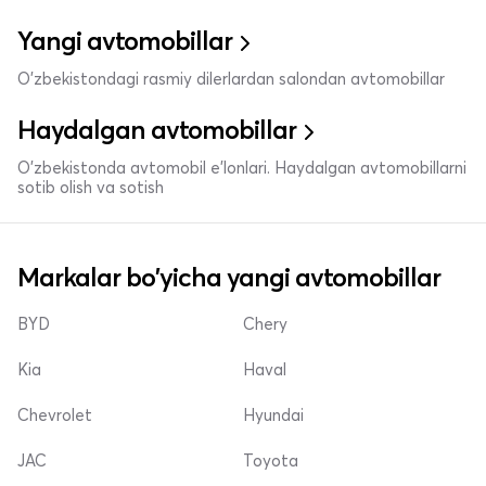
Yangi avtomobillar
O'zbekistondagi rasmiy dilerlardan salondan avtomobillar
Haydalgan avtomobillar
O'zbekistonda avtomobil e’lonlari. Haydalgan avtomobillarni
sotib olish va sotish
Markalar bo'yicha yangi avtomobillar
BYD
Chery
Kia
Haval
Chevrolet
Hyundai
JAC
Toyota