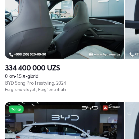
334 400 000
UZS
0 km
•
1.5 л
•
gibrid
BYD Song Pro I restyling, 2024
Farg`ona viloyati, Farg`ona shahri
Yangi