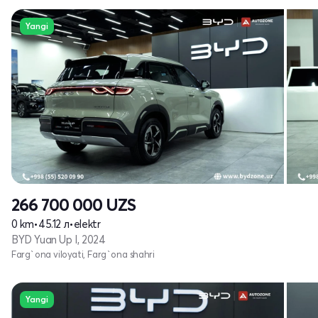
Yangi
266 700 000
UZS
0 km
•
45.12 л
•
elektr
BYD Yuan Up I, 2024
Farg`ona viloyati, Farg`ona shahri
Yangi