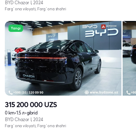
BYD Chazor I, 2024
Farg`ona viloyati, Farg`ona shahri
Yangi
315 200 000
UZS
0 km
•
1.5 л
•
gibrid
BYD Chazor I, 2024
Farg`ona viloyati, Farg`ona shahri