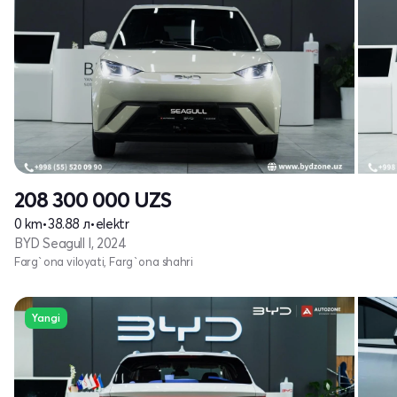
208 300 000
UZS
0 km
•
38.88 л
•
elektr
BYD Seagull I, 2024
Farg`ona viloyati, Farg`ona shahri
Yangi