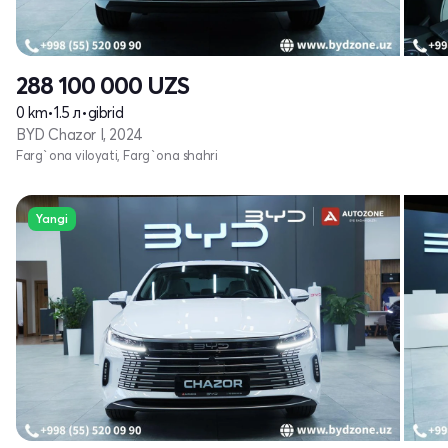
288 100 000
UZS
0 km
•
1.5 л
•
gibrid
BYD Chazor I, 2024
Farg`ona viloyati, Farg`ona shahri
Yangi