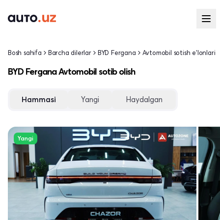
Bosh sahifa
Barcha dilerlar
BYD Fergana
Avtomobil sotish e'lonlari
BYD Fergana Avtomobil sotib olish
Hammasi
Yangi
Haydalgan
Yangi