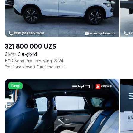
321 800 000
UZS
0 km
•
1.5 л
•
gibrid
BYD Song Pro I restyling, 2024
Farg`ona viloyati, Farg`ona shahri
Yangi