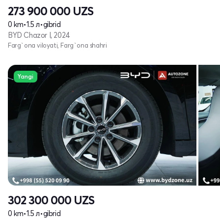
273 900 000
UZS
0 km
•
1.5 л
•
gibrid
BYD Chazor I, 2024
Farg`ona viloyati, Farg`ona shahri
Yangi
302 300 000
UZS
0 km
•
1.5 л
•
gibrid