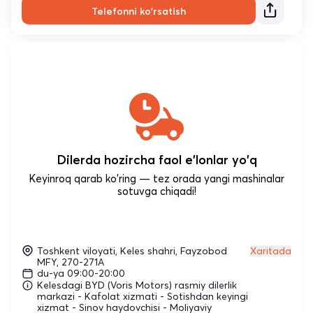
Telefonni ko'rsatish
Dilerda hozircha faol e'lonlar yo'q
Keyinroq qarab ko'ring — tez orada yangi mashinalar
sotuvga chiqadi!
Toshkent viloyati, Keles shahri, Fayzobod
Xaritada
MFY, 270-271A
du-ya 09:00-20:00
Kelesdagi BYD (Voris Motors) rasmiy dilerlik
markazi - Kafolat xizmati - Sotishdan keyingi
xizmat - Sinov haydovchisi - Moliyaviy