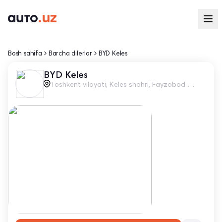
Bosh sahifa
Barcha dilerlar
BYD Keles
BYD Keles
Toshkent viloyati, Keles shahri, Fayzobod MFY, 270-271A