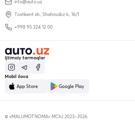
info@auto.uz
Toshkent sh., Shahrisabz k., 16/1
+998 95 324 12 00
Ijtimoiy tarmoqlar
Mobil ilova
App Store
Google Play
© «MALUMOTNOMA» MChJ 2023–2026