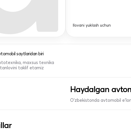
Ilovani yuklash uchun
tomobil saytlaridan biri
 mototexnika, maxsus texnika
anlovini taklif etamiz
Haydalgan avtom
O'zbekistonda avtomobil e’lonl
llar