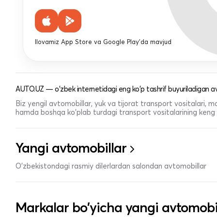
Ilovamiz App Store va Google Play'da mavjud
AUTO.UZ — o'zbek internetidagi eng ko'p tashrif buyuriladigan av
Biz yengil avtomobillar, yuk va tijorat transport vositalari,
hamda boshqa ko'plab turdagi transport vositalarining keng t
Yangi avtomobillar
O'zbekistondagi rasmiy dilerlardan salondan avtomobillar
Markalar bo'yicha yangi avtomobi