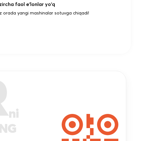
ircha faol e'lonlar yo'q
z orada yangi mashinalar sotuvga chiqadi!
R
ni
ANG