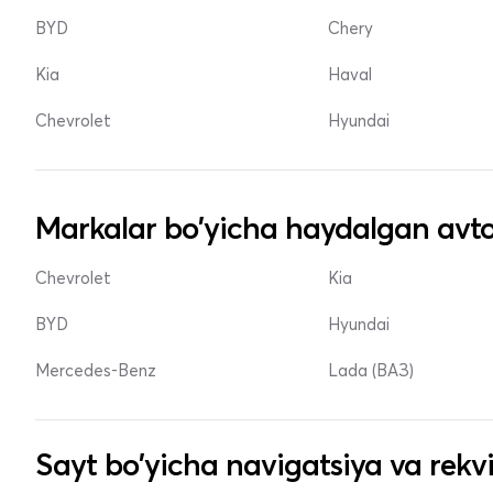
BYD
Chery
Kia
Haval
Chevrolet
Hyundai
Markalar bo'yicha haydalgan avto
Chevrolet
Kia
BYD
Hyundai
Mercedes-Benz
Lada (ВАЗ)
Sayt bo'yicha navigatsiya va rekvi