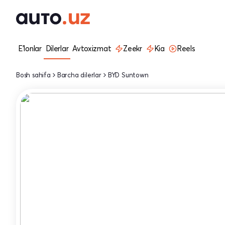
E'lonlar
Dilerlar
Avtoxizmat
Zeekr
Kia
Reels
Bosh sahifa
Barcha dilerlar
BYD Suntown