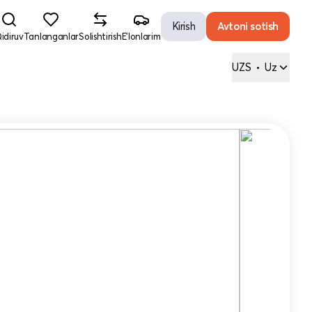
Kirish
Avtoni sotish
idiruv
Tanlanganlar
Solishtirish
E'lonlarim
UZS
•
Uz