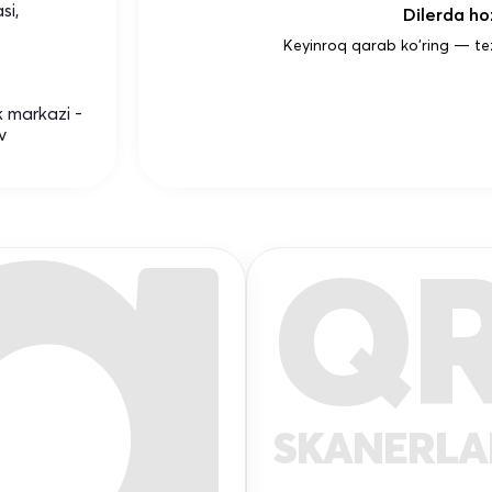
si,
Dilerda hoz
Keyinroq qarab ko'ring — te
k markazi -
v
Q
SKANERL