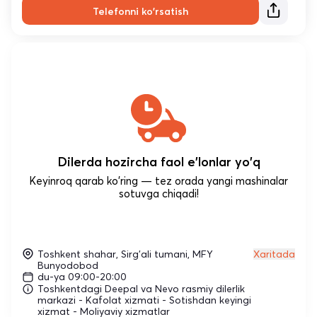
Telefonni ko'rsatish
Dilerda hozircha faol e'lonlar yo'q
Keyinroq qarab ko'ring — tez orada yangi mashinalar
sotuvga chiqadi!
Toshkent shahar, Sirg'ali tumani, MFY
Xaritada
Bunyodobod
du-ya 09:00-20:00
Toshkentdagi Deepal va Nevo rasmiy dilerlik
markazi - Kafolat xizmati - Sotishdan keyingi
xizmat - Moliyaviy xizmatlar