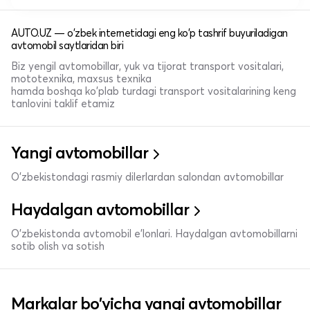
AUTO.UZ — o'zbek internetidagi eng ko'p tashrif buyuriladigan
avtomobil saytlaridan biri
Biz yengil avtomobillar, yuk va tijorat transport vositalari,
mototexnika, maxsus texnika
hamda boshqa ko'plab turdagi transport vositalarining keng
tanlovini taklif etamiz
Yangi avtomobillar
O'zbekistondagi rasmiy dilerlardan salondan avtomobillar
Haydalgan avtomobillar
O'zbekistonda avtomobil e’lonlari. Haydalgan avtomobillarni
sotib olish va sotish
Markalar bo'yicha yangi avtomobillar