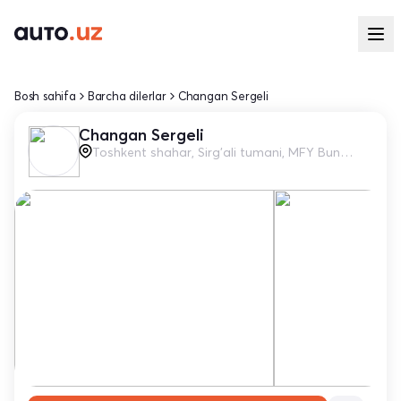
Bosh sahifa
Barcha dilerlar
Changan Sergeli
Changan Sergeli
Toshkent shahar, Sirg'ali tumani, MFY Bunyodobod