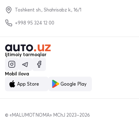
Toshkent sh., Shahrisabz k., 16/1
+998 95 324 12 00
Ijtimoiy tarmoqlar
Mobil ilova
App Store
Google Play
© «MALUMOTNOMA» MChJ 2023–2026