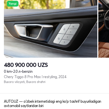
Yangi
480 900 000
UZS
0 km
•
2.0 л
•
benzin
Chery Tiggo 8 Pro Max I restyling, 2024
Buxoro viloyati, Buxoro shahri
AUTO.UZ — o'zbek internetidagi eng ko'p tashrif buyuriladigan
avtomobil saytlaridan biri