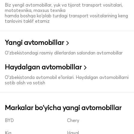
Biz yengil avtomobillar, yuk va tijorat transport vositalari,
mototexnika, maxsus texnika
hamda boshqa ko'plab turdagi transport vositalarining keng
tanlovini taklif etamiz
Yangi avtomobillar
O'zbekistondagi rasmiy dilerlardan salondan avtomobillar
Haydalgan avtomobillar
O'zbekistonda avtomobil e’lonlari. Haydalgan avtomobillarni
sotib olish va sotish
Markalar bo'yicha yangi avtomobillar
BYD
Chery
Kia
Haval