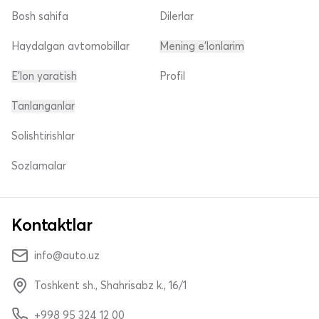
Bosh sahifa
Dilerlar
Haydalgan avtomobillar
Mening e'lonlarim
E'lon yaratish
Profil
Tanlanganlar
Solishtirishlar
Sozlamalar
Kontaktlar
info@auto.uz
Toshkent sh., Shahrisabz k., 16/1
+998 95 324 12 00