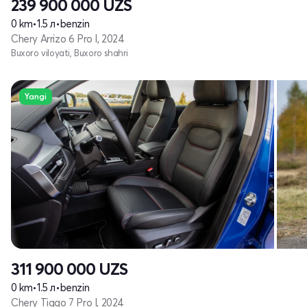
239 900 000
UZS
0 km
•
1.5 л
•
benzin
Chery Arrizo 6 Pro I, 2024
Buxoro viloyati, Buxoro shahri
Yangi
311 900 000
UZS
0 km
•
1.5 л
•
benzin
Chery Tiggo 7 Pro I, 2024