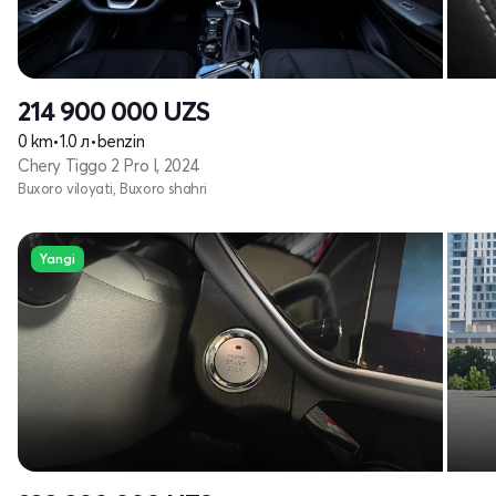
214 900 000
UZS
0 km
•
1.0 л
•
benzin
Chery Tiggo 2 Pro I, 2024
Buxoro viloyati, Buxoro shahri
Yangi