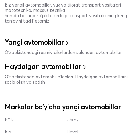
Biz yengil avtomobillar, yuk va tijorat transport vositalari,
mototexnika, maxsus texnika
hamda boshqa ko'plab turdagi transport vositalarining keng
tanlovini taklif etamiz
Yangi avtomobillar
O'zbekistondagi rasmiy dilerlardan salondan avtomobillar
Haydalgan avtomobillar
O'zbekistonda avtomobil e’lonlari. Haydalgan avtomobillarni
sotib olish va sotish
Markalar bo'yicha yangi avtomobillar
BYD
Chery
Kia
Haval