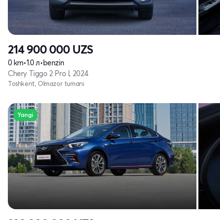
214 900 000
UZS
0 km
•
1.0 л
•
benzin
Chery Tiggo 2 Pro I, 2024
Toshkent, Olmazor tumani
Yangi