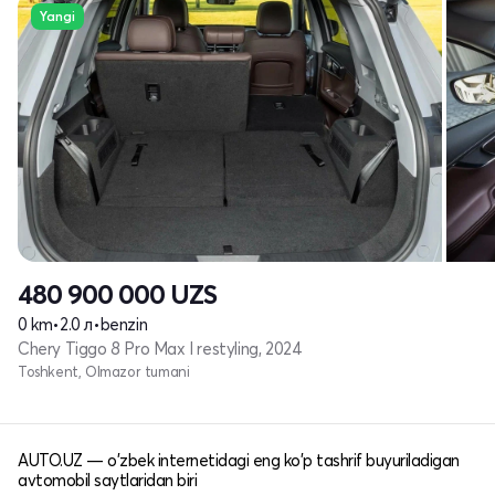
Yangi
480 900 000
UZS
0 km
•
2.0 л
•
benzin
Chery Tiggo 8 Pro Max I restyling, 2024
Toshkent, Olmazor tumani
AUTO.UZ — o'zbek internetidagi eng ko'p tashrif buyuriladigan
avtomobil saytlaridan biri