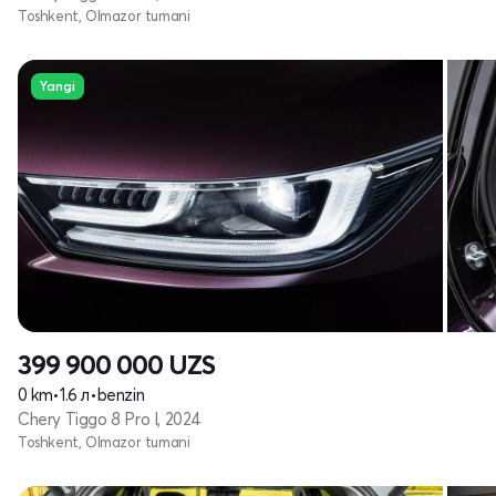
Toshkent, Olmazor tumani
Yangi
399 900 000
UZS
0 km
•
1.6 л
•
benzin
Chery Tiggo 8 Pro I, 2024
Toshkent, Olmazor tumani