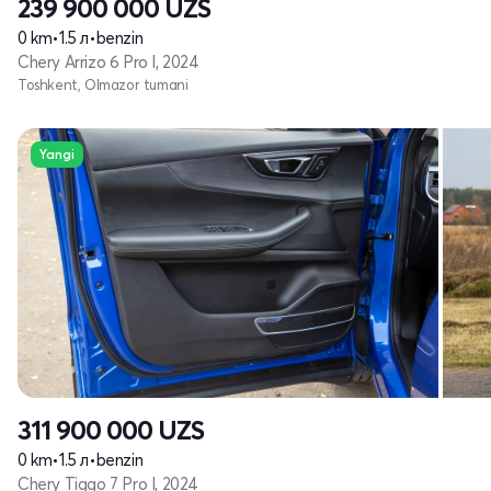
239 900 000
UZS
0 km
•
1.5 л
•
benzin
Chery Arrizo 6 Pro I, 2024
Toshkent, Olmazor tumani
Yangi
311 900 000
UZS
0 km
•
1.5 л
•
benzin
Chery Tiggo 7 Pro I, 2024