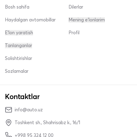
Bosh sahifa
Dilerlar
Haydalgan avtomobillar
Mening e'lonlarim
E'lon yaratish
Profil
Tanlanganlar
Solishtirishlar
Sozlamalar
Kontaktlar
info@auto.uz
Toshkent sh., Shahrisabz k., 16/1
+998 95 324 12 00