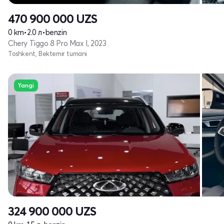
470 900 000
UZS
0 km
•
2.0 л
•
benzin
Chery Tiggo 8 Pro Max I, 2023
Toshkent, Bektemir tumani
Yangi
324 900 000
UZS