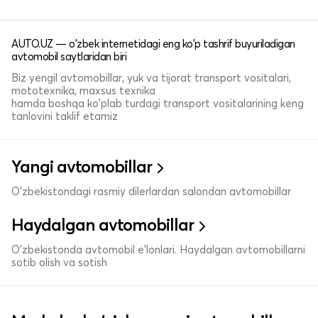
AUTO.UZ — o'zbek internetidagi eng ko'p tashrif buyuriladigan
avtomobil saytlaridan biri
Biz yengil avtomobillar, yuk va tijorat transport vositalari,
mototexnika, maxsus texnika
hamda boshqa ko'plab turdagi transport vositalarining keng
tanlovini taklif etamiz
Yangi avtomobillar
O'zbekistondagi rasmiy dilerlardan salondan avtomobillar
Haydalgan avtomobillar
O'zbekistonda avtomobil e’lonlari. Haydalgan avtomobillarni
sotib olish va sotish