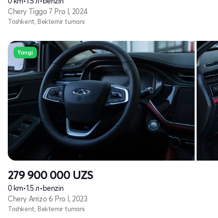
0 km
•
1.5 л
•
benzin
Chery Tiggo 7 Pro I, 2024
Toshkent, Bektemir tumani
Yangi
279 900 000
UZS
0 km
•
1.5 л
•
benzin
Chery Arrizo 6 Pro I, 2023
Toshkent, Bektemir tumani