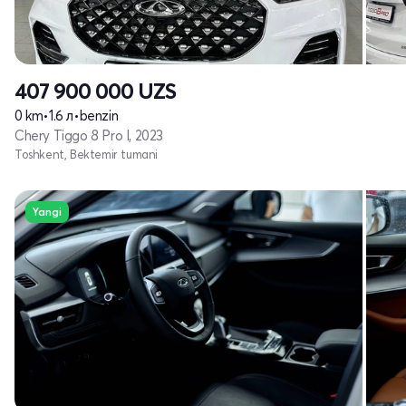
407 900 000
UZS
0 km
•
1.6 л
•
benzin
Chery Tiggo 8 Pro I, 2023
Toshkent, Bektemir tumani
Yangi