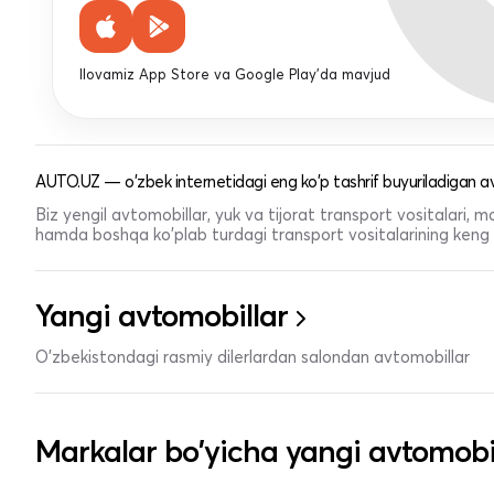
Ilovamiz App Store va Google Play'da mavjud
AUTO.UZ — o'zbek internetidagi eng ko'p tashrif buyuriladigan av
Biz yengil avtomobillar, yuk va tijorat transport vositalari,
hamda boshqa ko'plab turdagi transport vositalarining keng t
Yangi avtomobillar
O'zbekistondagi rasmiy dilerlardan salondan avtomobillar
Markalar bo'yicha yangi avtomobi