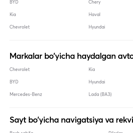
BYD
Chery
Kia
Haval
Chevrolet
Hyundai
Markalar bo'yicha haydalgan avto
Chevrolet
Kia
BYD
Hyundai
Mercedes-Benz
Lada (ВАЗ)
Sayt bo'yicha navigatsiya va rekvi