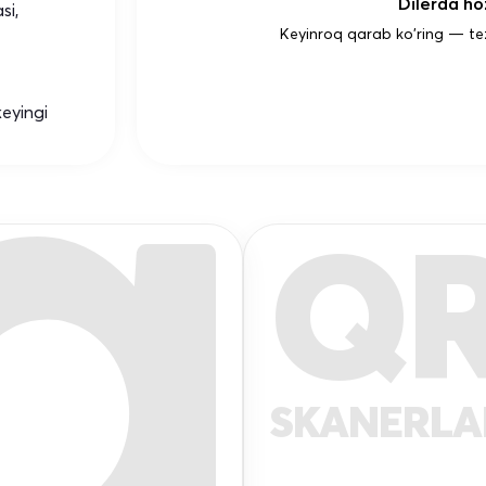
Dilerda hoz
si,
Keyinroq qarab ko'ring — te
keyingi
Q
SKANERL