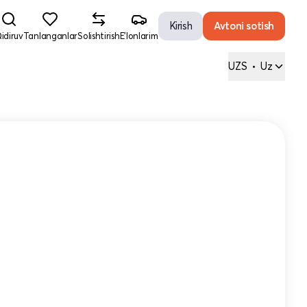
Kirish
Avtoni sotish
idiruv
Tanlanganlar
Solishtirish
E'lonlarim
UZS
•
Uz