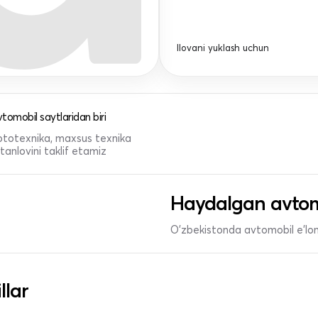
Ilovani yuklash uchun
tomobil saytlaridan biri
 mototexnika, maxsus texnika
anlovini taklif etamiz
Haydalgan avtom
O'zbekistonda avtomobil e’lonl
llar