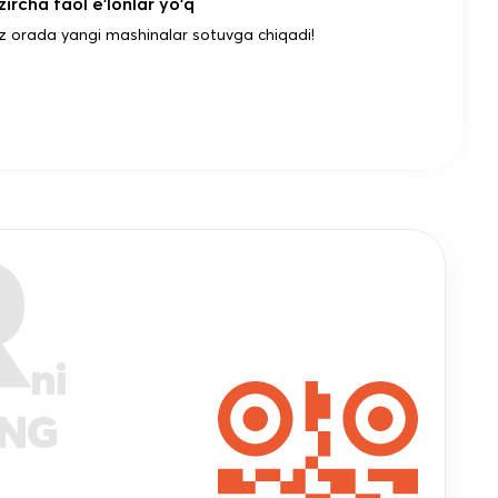
ircha faol e'lonlar yo'q
z orada yangi mashinalar sotuvga chiqadi!
R
ni
ANG