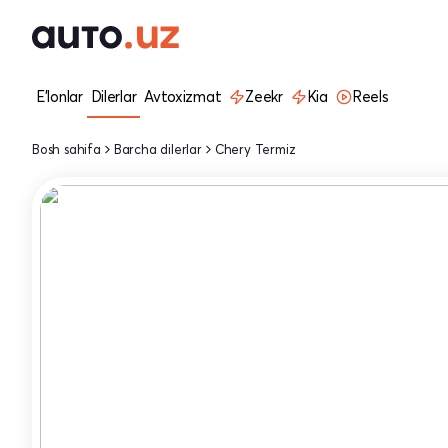
E'lonlar
Dilerlar
Avtoxizmat
Zeekr
Kia
Reels
Bosh sahifa
Barcha dilerlar
Chery Termiz