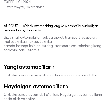
EXEED LX I, 2024
Buxoro viloyati, Buxoro shahri
AUTO.UZ — o'zbek internetidagi eng ko'p tashrif buyuriladigan
avtomobil saytlaridan biri
Biz yengil avtomobillar, yuk va tijorat transport vositalari,
mototexnika, maxsus texnika
hamda boshqa ko'plab turdagi transport vositalarining keng
tanlovini taklif etamiz
Yangi avtomobillar
O'zbekistondagi rasmiy dilerlardan salondan avtomobillar
Haydalgan avtomobillar
O'zbekistonda avtomobil e’lonlari. Haydalgan avtomobillarni
sotib olish va sotish