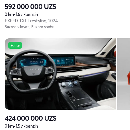
592 000 000
UZS
0 km
•
1.6 л
•
benzin
EXEED TXL I restyling, 2024
Buxoro viloyati, Buxoro shahri
Yangi
424 000 000
UZS
0 km
•
1.5 л
•
benzin