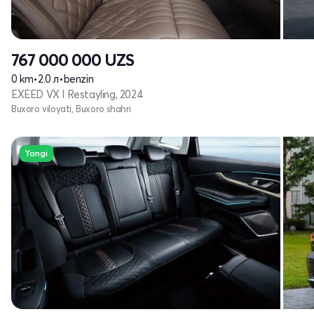
767 000 000
UZS
0 km
•
2.0 л
•
benzin
EXEED VX I Restayling, 2024
Buxoro viloyati, Buxoro shahri
Yangi