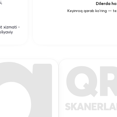
i,
Dilerda hoz
Keyinroq qarab ko'ring — te
t xizmati -
liyaviy
Q
SKANERL