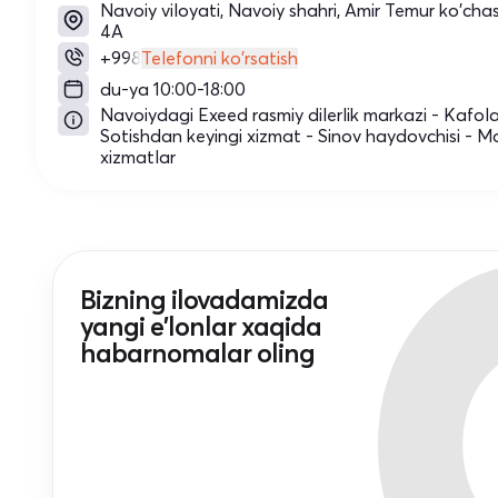
Navoiy viloyati, Navoiy shahri, Amir Temur ko'chas
4A
+998
Telefonni ko'rsatish
du-ya 10:00-18:00
Navoiydagi Exeed rasmiy dilerlik markazi - Kafola
Sotishdan keyingi xizmat - Sinov haydovchisi - Mo
xizmatlar
Bizning ilovadamizda
yangi e'lonlar xaqida
habarnomalar oling