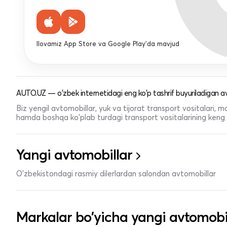
Ilovamiz App Store va Google Play'da mavjud
AUTO.UZ — o'zbek internetidagi eng ko'p tashrif buyuriladigan av
Biz yengil avtomobillar, yuk va tijorat transport vositalari,
hamda boshqa ko'plab turdagi transport vositalarining keng t
Yangi avtomobillar
O'zbekistondagi rasmiy dilerlardan salondan avtomobillar
Markalar bo'yicha yangi avtomobi