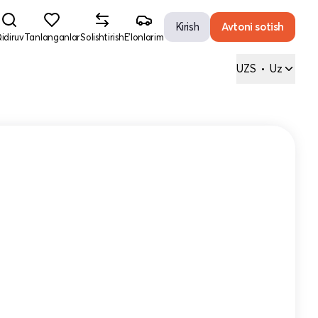
Kirish
Avtoni sotish
idiruv
Tanlanganlar
Solishtirish
E'lonlarim
UZS
•
Uz