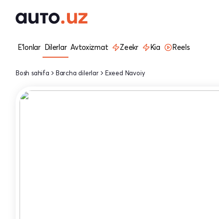
E'lonlar
Dilerlar
Avtoxizmat
Zeekr
Kia
Reels
Bosh sahifa
Barcha dilerlar
Exeed Navoiy