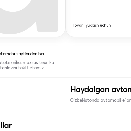
Ilovani yuklash uchun
tomobil saytlaridan biri
 mototexnika, maxsus texnika
anlovini taklif etamiz
Haydalgan avtom
O'zbekistonda avtomobil e’lonl
llar