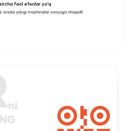
ircha faol e'lonlar yo'q
z orada yangi mashinalar sotuvga chiqadi!
R
ni
ANG