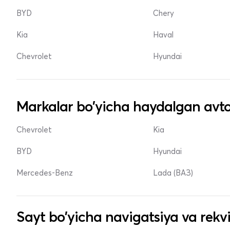
BYD
Chery
Kia
Haval
Chevrolet
Hyundai
Markalar bo'yicha haydalgan avto
Chevrolet
Kia
BYD
Hyundai
Mercedes-Benz
Lada (ВАЗ)
Sayt bo'yicha navigatsiya va rekvi