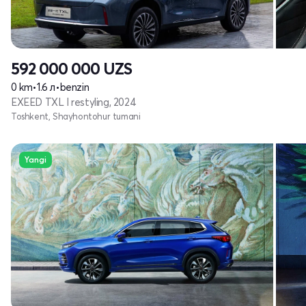
592 000 000
UZS
0 km
•
1.6 л
•
benzin
EXEED TXL I restyling, 2024
Toshkent, Shayhontohur tumani
Yangi