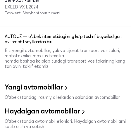
0 km
•
2.0 л
•
benzin
EXEED VX I, 2024
Toshkent, Shayhontohur tumani
AUTO.UZ — o'zbek internetidagi eng ko'p tashrif buyuriladigan
avtomobil saytlaridan biri
Biz yengil avtomobillar, yuk va tijorat transport vositalari,
mototexnika, maxsus texnika
hamda boshqa ko'plab turdagi transport vositalarining keng
tanlovini taklif etamiz
Yangi avtomobillar
O'zbekistondagi rasmiy dilerlardan salondan avtomobillar
Haydalgan avtomobillar
O'zbekistonda avtomobil e’lonlari. Haydalgan avtomobillarni
sotib olish va sotish