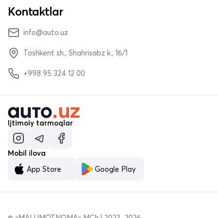
Kontaktlar
info@auto.uz
Toshkent sh., Shahrisabz k., 16/1
+998 95 324 12 00
Ijtimoiy tarmoqlar
Mobil ilova
App Store
Google Play
© «MALUMOTNOMA» MChJ 2023–2026