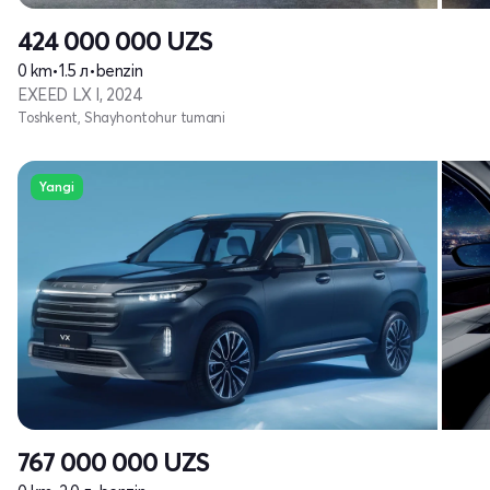
424 000 000
UZS
0 km
•
1.5 л
•
benzin
EXEED LX I, 2024
Toshkent, Shayhontohur tumani
Yangi
767 000 000
UZS