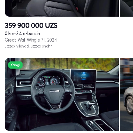
359 900 000
UZS
0 km
•
2.4 л
•
benzin
Great Wall Wingle 7 I, 2024
Jizzax viloyati, Jizzax shahri
Yangi