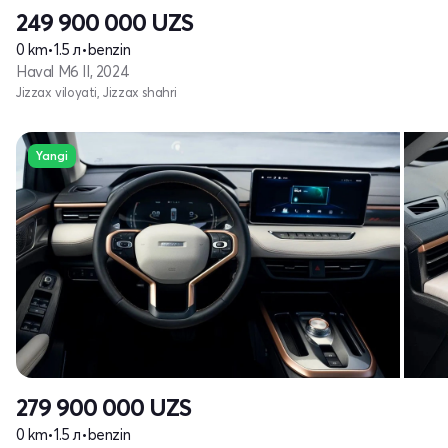
249 900 000
UZS
0 km
•
1.5 л
•
benzin
Haval M6 II, 2024
Jizzax viloyati, Jizzax shahri
Yangi
279 900 000
UZS
0 km
•
1.5 л
•
benzin