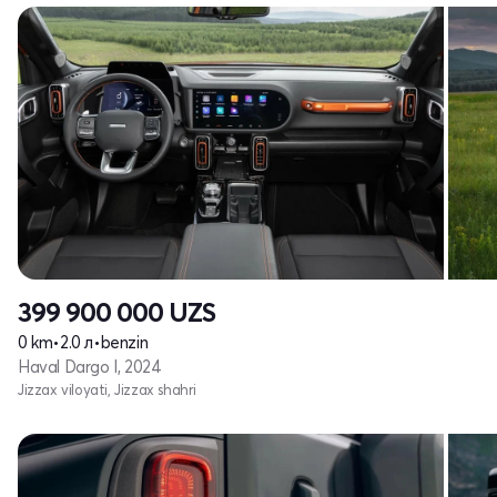
399 900 000
UZS
0 km
•
2.0 л
•
benzin
Haval Dargo I, 2024
Jizzax viloyati, Jizzax shahri