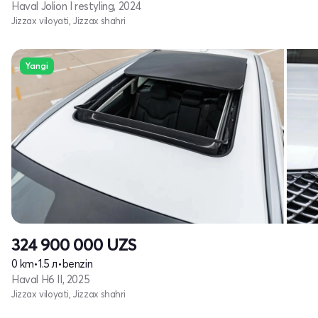
Haval Jolion I restyling, 2024
Jizzax viloyati, Jizzax shahri
Yangi
324 900 000
UZS
0 km
•
1.5 л
•
benzin
Haval H6 II, 2025
Jizzax viloyati, Jizzax shahri