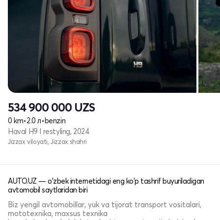
534 900 000
UZS
0 km
•
2.0 л
•
benzin
Haval H9 I restyling, 2024
Jizzax viloyati, Jizzax shahri
AUTO.UZ — o'zbek internetidagi eng ko'p tashrif buyuriladigan
avtomobil saytlaridan biri
Biz yengil avtomobillar, yuk va tijorat transport vositalari,
mototexnika, maxsus texnika