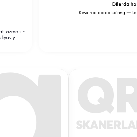
Dilerda hoz
Keyinroq qarab ko'ring — te
t xizmati -
liyaviy
Q
SKANERL