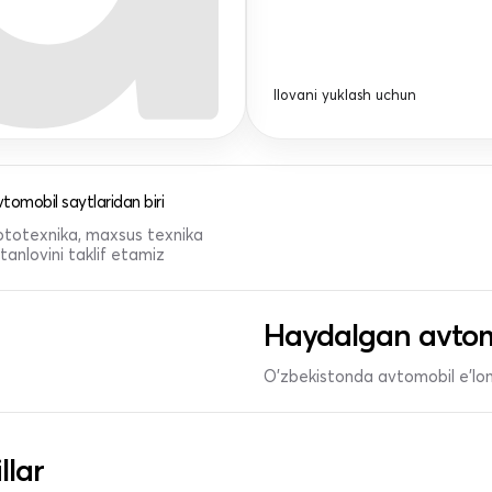
Ilovani yuklash uchun
tomobil saytlaridan biri
 mototexnika, maxsus texnika
anlovini taklif etamiz
Haydalgan avtom
O'zbekistonda avtomobil e’lonl
llar