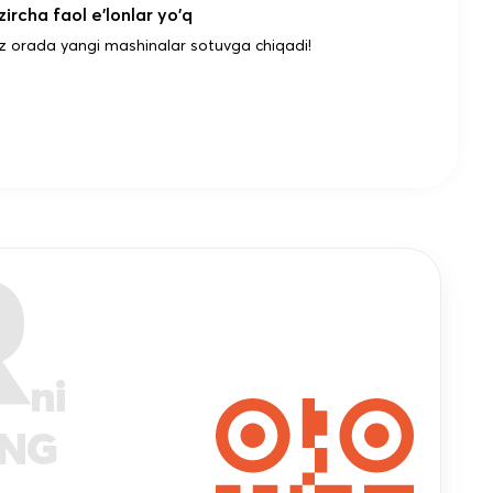
ircha faol e'lonlar yo'q
z orada yangi mashinalar sotuvga chiqadi!
R
ni
ANG