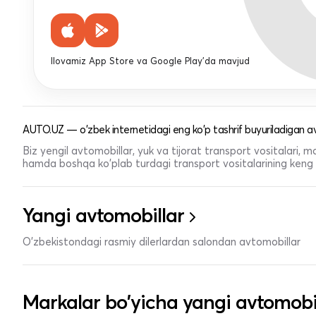
Ilovamiz App Store va Google Play'da mavjud
AUTO.UZ — o'zbek internetidagi eng ko'p tashrif buyuriladigan av
Biz yengil avtomobillar, yuk va tijorat transport vositalari,
hamda boshqa ko'plab turdagi transport vositalarining keng t
Yangi avtomobillar
O'zbekistondagi rasmiy dilerlardan salondan avtomobillar
Markalar bo'yicha yangi avtomobi