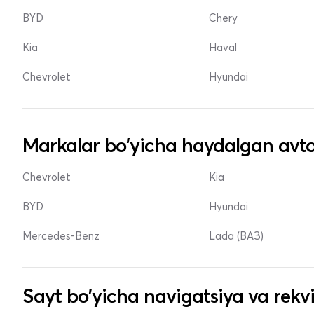
BYD
Chery
Kia
Haval
Chevrolet
Hyundai
Markalar bo'yicha haydalgan avto
Chevrolet
Kia
BYD
Hyundai
Mercedes-Benz
Lada (ВАЗ)
Sayt bo'yicha navigatsiya va rekvi