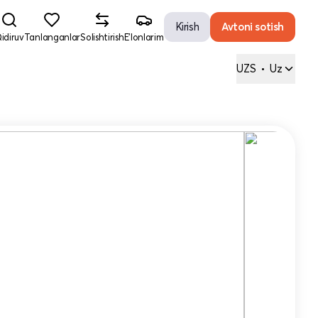
Kirish
Avtoni sotish
idiruv
Tanlanganlar
Solishtirish
E'lonlarim
UZS
•
Uz