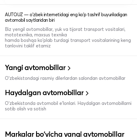
AUTO.UZ — o'zbek internetidagi eng ko'p tashrif buyuriladigan
avtomobil saytlaridan biri
Biz yengil avtomobillar, yuk va tijorat transport vositalari,
mototexnika, maxsus texnika
hamda boshqa ko'plab turdagi transport vositalarining keng
tanlovini taklif etamiz
Yangi avtomobillar
O'zbekistondagi rasmiy dilerlardan salondan avtomobillar
Haydalgan avtomobillar
O'zbekistonda avtomobil e’lonlari. Haydalgan avtomobillarni
sotib olish va sotish
Markalar bo'yicha yangi avtomobillar