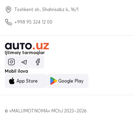
Toshkent sh., Shahrisabz k., 16/1
+998 95 324 12 00
Ijtimoiy tarmoqlar
Mobil ilova
App Store
Google Play
© «MALUMOTNOMA» MChJ 2023–2026