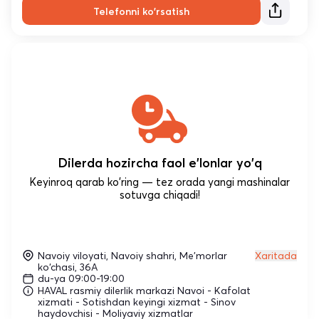
Telefonni ko'rsatish
Dilerda hozircha faol e'lonlar yo'q
Keyinroq qarab ko'ring — tez orada yangi mashinalar
sotuvga chiqadi!
Navoiy viloyati, Navoiy shahri, Me'morlar
Xaritada
ko‘chasi, 36A
du-ya 09:00-19:00
HAVAL rasmiy dilerlik markazi Navoi - Kafolat
xizmati - Sotishdan keyingi xizmat - Sinov
haydovchisi - Moliyaviy xizmatlar