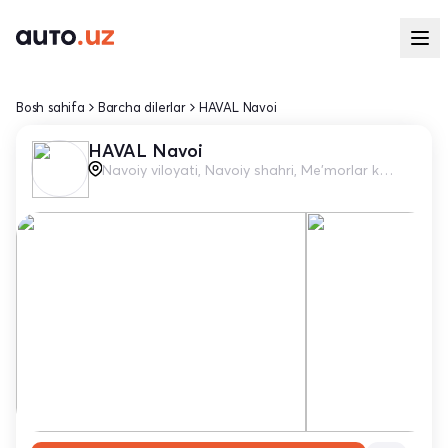
Bosh sahifa
Barcha dilerlar
HAVAL Navoi
HAVAL Navoi
Navoiy viloyati, Navoiy shahri, Me'morlar ko‘chasi, 36A