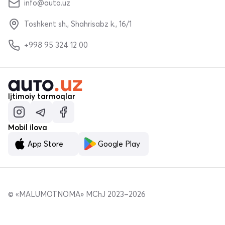
info@auto.uz
Toshkent sh., Shahrisabz k., 16/1
+998 95 324 12 00
Ijtimoiy tarmoqlar
Mobil ilova
App Store
Google Play
© «MALUMOTNOMA» MChJ 2023–2026