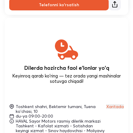
Telefonni ko'rsatish
Dilerda hozircha faol e'lonlar yo'q
Keyinroq qarab ko'ring — tez orada yangi mashinalar
sotuvga chiqadi!
Toshkent shahri, Bektemir tumani, Tuena
Xaritada
ko'chasi, 10
du-ya 09:00-20:00
HAVAL Sayor Motors rasmiy dilerlik markazi
Tashkent - Kafolat xizmati - Sotishdan
keyingi xizmat - Sinov haydovchisi - Moliyaviy