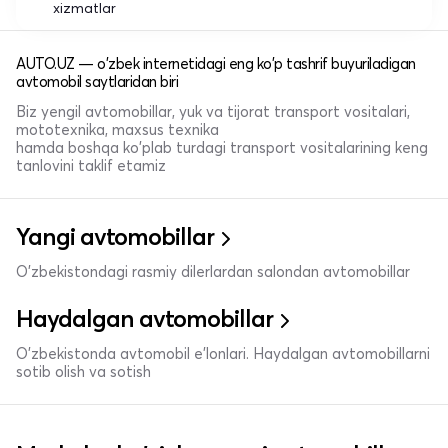
xizmatlar
AUTO.UZ — o'zbek internetidagi eng ko'p tashrif buyuriladigan
avtomobil saytlaridan biri
Biz yengil avtomobillar, yuk va tijorat transport vositalari,
mototexnika, maxsus texnika
hamda boshqa ko'plab turdagi transport vositalarining keng
tanlovini taklif etamiz
Yangi avtomobillar
O'zbekistondagi rasmiy dilerlardan salondan avtomobillar
Haydalgan avtomobillar
O'zbekistonda avtomobil e’lonlari. Haydalgan avtomobillarni
sotib olish va sotish