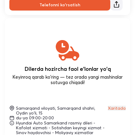
Telefonni ko'rsatish
Dilerda hozircha faol e'lonlar yo'q
Keyinroq qarab ko'ring — tez orada yangi mashinalar
sotuvga chiqadi!
Samarqand viloyati, Samarqand shahri,
Xaritada
Oydin yo‘li, 15
du-ya 09:00-20:00
Hyundai Auto Samarkand rasmiy dileri -
Kafolat xizmati - Sotishdan keyingi xizmat -
Sinov haydovchisi - Moliyaviy xizmatlar