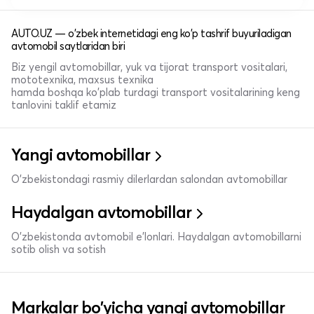
AUTO.UZ — o'zbek internetidagi eng ko'p tashrif buyuriladigan
avtomobil saytlaridan biri
Biz yengil avtomobillar, yuk va tijorat transport vositalari,
mototexnika, maxsus texnika
hamda boshqa ko'plab turdagi transport vositalarining keng
tanlovini taklif etamiz
Yangi avtomobillar
O'zbekistondagi rasmiy dilerlardan salondan avtomobillar
Haydalgan avtomobillar
O'zbekistonda avtomobil e’lonlari. Haydalgan avtomobillarni
sotib olish va sotish
Markalar bo'yicha yangi avtomobillar