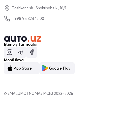
Toshkent sh., Shahrisabz k., 16/1
+998 95 324 12 00
Ijtimoiy tarmoqlar
Mobil ilova
App Store
Google Play
© «MALUMOTNOMA» MChJ 2023–2026