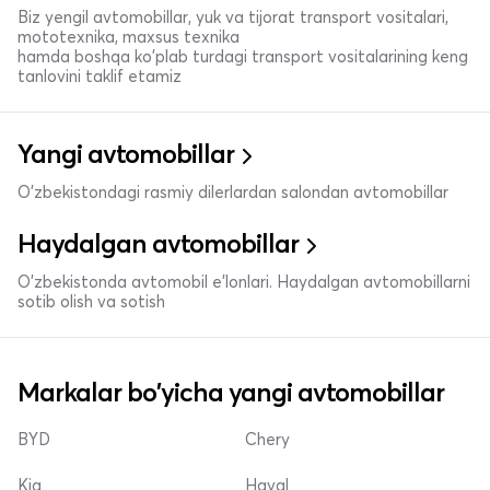
Biz yengil avtomobillar, yuk va tijorat transport vositalari,
mototexnika, maxsus texnika
hamda boshqa ko'plab turdagi transport vositalarining keng
tanlovini taklif etamiz
Yangi avtomobillar
O'zbekistondagi rasmiy dilerlardan salondan avtomobillar
Haydalgan avtomobillar
O'zbekistonda avtomobil e’lonlari. Haydalgan avtomobillarni
sotib olish va sotish
Markalar bo'yicha yangi avtomobillar
BYD
Chery
Kia
Haval