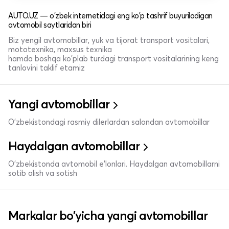
AUTO.UZ — o'zbek internetidagi eng ko'p tashrif buyuriladigan
avtomobil saytlaridan biri
Biz yengil avtomobillar, yuk va tijorat transport vositalari,
mototexnika, maxsus texnika
hamda boshqa ko'plab turdagi transport vositalarining keng
tanlovini taklif etamiz
Yangi avtomobillar
O'zbekistondagi rasmiy dilerlardan salondan avtomobillar
Haydalgan avtomobillar
O'zbekistonda avtomobil e’lonlari. Haydalgan avtomobillarni
sotib olish va sotish
Markalar bo'yicha yangi avtomobillar