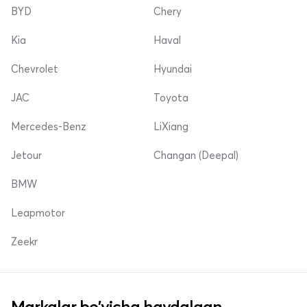
BYD
Chery
Kia
Haval
Chevrolet
Hyundai
JAC
Toyota
Mercedes-Benz
LiXiang
Jetour
Changan (Deepal)
BMW
Leapmotor
Zeekr
Markalar bo'yicha haydalgan