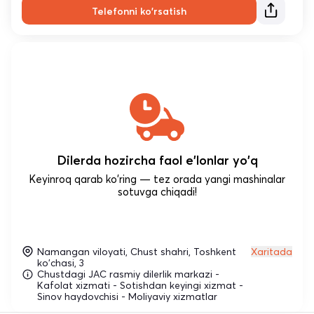
Telefonni ko'rsatish
Dilerda hozircha faol e'lonlar yo'q
Keyinroq qarab ko'ring — tez orada yangi mashinalar
sotuvga chiqadi!
Namangan viloyati, Chust shahri, Toshkent
Xaritada
ko'chasi, 3
Chustdagi JAC rasmiy dilerlik markazi -
Kafolat xizmati - Sotishdan keyingi xizmat -
Sinov haydovchisi - Moliyaviy xizmatlar