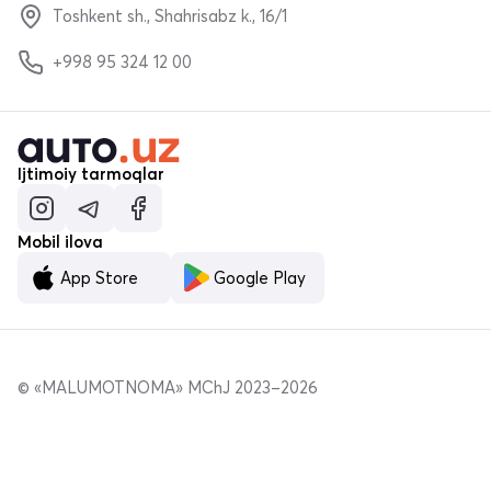
Toshkent sh., Shahrisabz k., 16/1
+998 95 324 12 00
Ijtimoiy tarmoqlar
Mobil ilova
App Store
Google Play
© «MALUMOTNOMA» MChJ 2023–2026