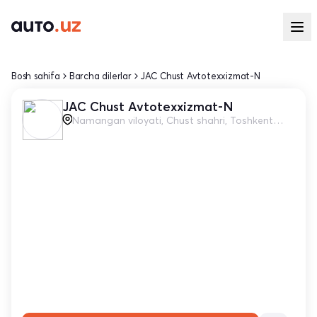
Bosh sahifa
Barcha dilerlar
JAC Chust Avtotexxizmat-N
JAC Chust Avtotexxizmat-N
Namangan viloyati, Chust shahri, Toshkent ko'chasi, 3