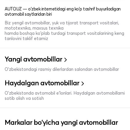
AUTO.UZ — o'zbek internetidagi eng ko'p tashrif buyuriladigan
avtomobil saytlaridan biri
Biz yengil avtomobillar, yuk va tijorat transport vositalari,
mototexnika, maxsus texnika
hamda boshqa ko'plab turdagi transport vositalarining keng
tanlovini taklif etamiz
Yangi avtomobillar
O'zbekistondagi rasmiy dilerlardan salondan avtomobillar
Haydalgan avtomobillar
O'zbekistonda avtomobil e’lonlari. Haydalgan avtomobillarni
sotib olish va sotish
Markalar bo'yicha yangi avtomobillar