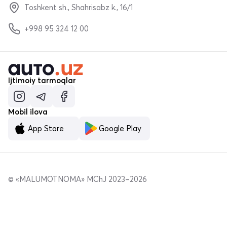
Toshkent sh., Shahrisabz k., 16/1
+998 95 324 12 00
Ijtimoiy tarmoqlar
Mobil ilova
App Store
Google Play
© «MALUMOTNOMA» MChJ 2023–2026