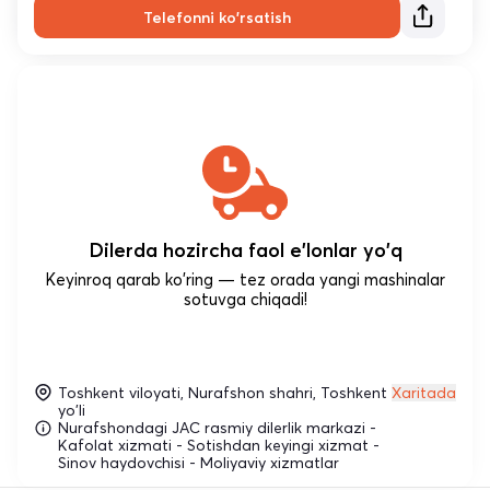
Telefonni ko'rsatish
Dilerda hozircha faol e'lonlar yo'q
Keyinroq qarab ko'ring — tez orada yangi mashinalar
sotuvga chiqadi!
Toshkent viloyati, Nurafshon shahri, Toshkent
Xaritada
yo'li
Nurafshondagi JAC rasmiy dilerlik markazi -
Kafolat xizmati - Sotishdan keyingi xizmat -
Sinov haydovchisi - Moliyaviy xizmatlar