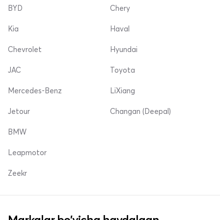
BYD
Chery
Kia
Haval
Chevrolet
Hyundai
JAC
Toyota
Mercedes-Benz
LiXiang
Jetour
Changan (Deepal)
BMW
Leapmotor
Zeekr
Markalar bo'yicha haydalgan