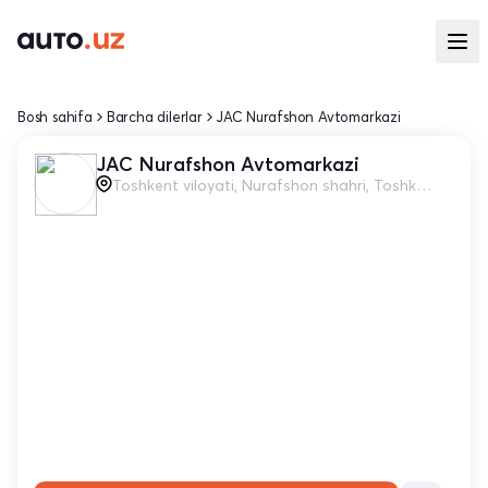
Bosh sahifa
Barcha dilerlar
JAC Nurafshon Avtomarkazi
JAC Nurafshon Avtomarkazi
Toshkent viloyati, Nurafshon shahri, Toshkent yo'li